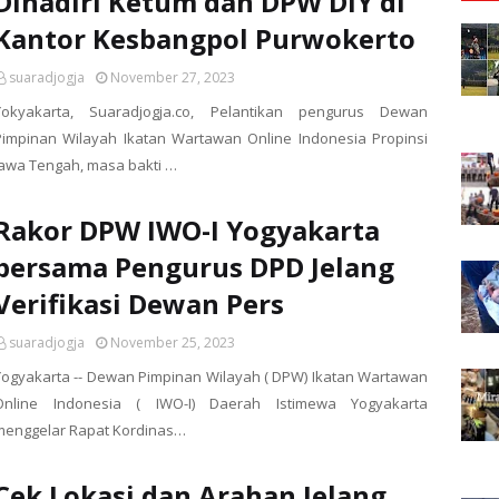
Dihadiri Ketum dan DPW DIY di
Kantor Kesbangpol Purwokerto
suaradjogja
November 27, 2023
Yokyakarta, Suaradjogja.co, Pelantikan pengurus Dewan
Pimpinan Wilayah Ikatan Wartawan Online Indonesia Propinsi
Jawa Tengah, masa bakti …
Rakor DPW IWO-I Yogyakarta
bersama Pengurus DPD Jelang
Verifikasi Dewan Pers
suaradjogja
November 25, 2023
Yogyakarta -- Dewan Pimpinan Wilayah ( DPW) Ikatan Wartawan
Online Indonesia ( IWO-I) Daerah Istimewa Yogyakarta
menggelar Rapat Kordinas…
Cek Lokasi dan Arahan Jelang