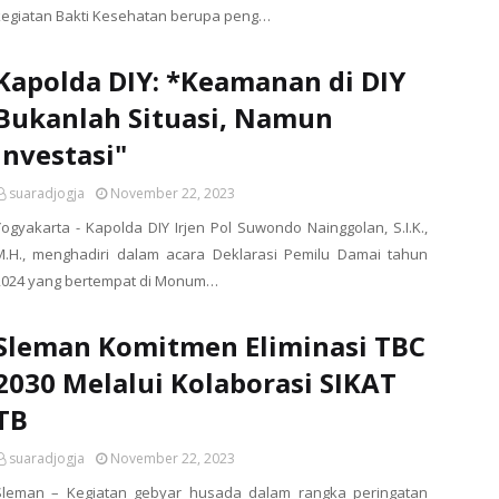
kegiatan Bakti Kesehatan berupa peng…
Kapolda DIY: *Keamanan di DIY
Bukanlah Situasi, Namun
Investasi"
suaradjogja
November 22, 2023
Yogyakarta - Kapolda DIY Irjen Pol Suwondo Nainggolan, S.I.K.,
M.H., menghadiri dalam acara Deklarasi Pemilu Damai tahun
2024 yang bertempat di Monum…
Sleman Komitmen Eliminasi TBC
2030 Melalui Kolaborasi SIKAT
TB
suaradjogja
November 22, 2023
Sleman – Kegiatan gebyar husada dalam rangka peringatan