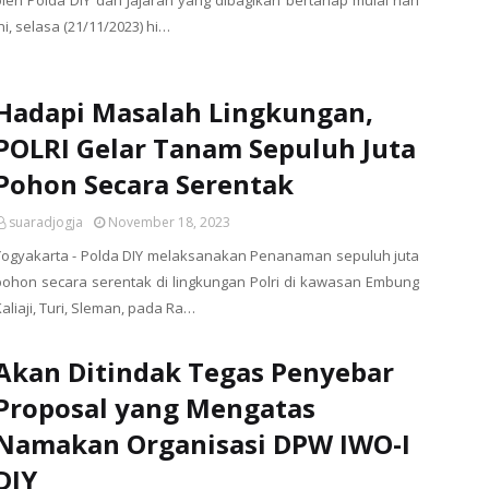
oleh Polda DIY dan Jajaran yang dibagikan bertahap mulai hari
ni, selasa (21/11/2023) hi…
Hadapi Masalah Lingkungan,
POLRI Gelar Tanam Sepuluh Juta
Pohon Secara Serentak
suaradjogja
November 18, 2023
Yogyakarta - Polda DIY melaksanakan Penanaman sepuluh juta
pohon secara serentak di lingkungan Polri di kawasan Embung
aliaji, Turi, Sleman, pada Ra…
Akan Ditindak Tegas Penyebar
Proposal yang Mengatas
Namakan Organisasi DPW IWO-I
DIY