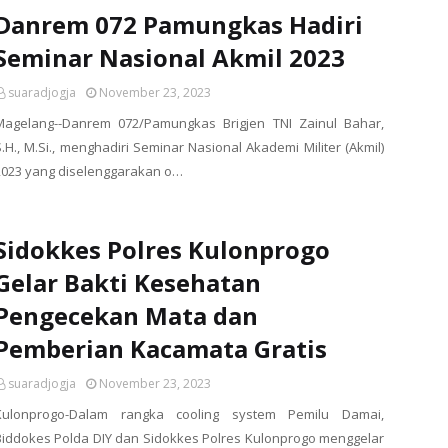
Danrem 072 Pamungkas Hadiri
Seminar Nasional Akmil 2023
suaradjogja
November 23, 2023
Magelang--Danrem 072/Pamungkas Brigjen TNI Zainul Bahar,
S.H., M.Si., menghadiri Seminar Nasional Akademi Militer (Akmil)
2023 yang diselenggarakan o…
Sidokkes Polres Kulonprogo
Gelar Bakti Kesehatan
Pengecekan Mata dan
Pemberian Kacamata Gratis
suaradjogja
November 23, 2023
Kulonprogo-Dalam rangka cooling system Pemilu Damai,
Biddokes Polda DIY dan Sidokkes Polres Kulonprogo menggelar