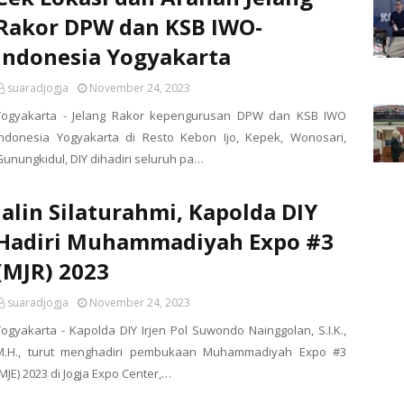
Rakor DPW dan KSB IWO-
Indonesia Yogyakarta
suaradjogja
November 24, 2023
Yogyakarta - Jelang Rakor kepengurusan DPW dan KSB IWO
Indonesia Yogyakarta di Resto Kebon Ijo, Kepek, Wonosari,
Gunungkidul, DIY dihadiri seluruh pa…
Jalin Silaturahmi, Kapolda DIY
Hadiri Muhammadiyah Expo #3
(MJR) 2023
suaradjogja
November 24, 2023
Yogyakarta - Kapolda DIY Irjen Pol Suwondo Nainggolan, S.I.K.,
M.H., turut menghadiri pembukaan Muhammadiyah Expo #3
MJE) 2023 di Jogja Expo Center,…