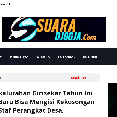
ode Etik
M
PERISTIWA
WISATA
TUTORIAL
KULINER
3
Tunjukkan semua
kalurahan Girisekar Tahun Ini
Baru Bisa Mengisi Kekosongan
Staf Perangkat Desa.