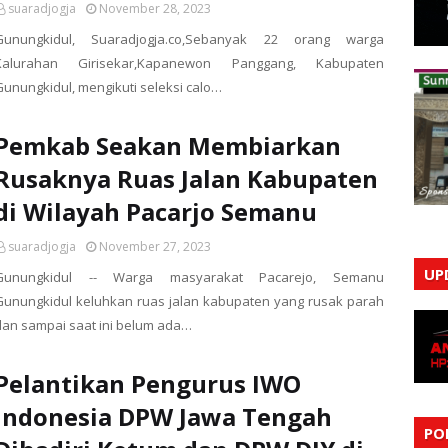
suaradjogja
November 28, 2023
Gunungkidul, Suaradjogja.co,Sebanyak 22 orang warga
Kalurahan Girisekar,Kapanewon Panggang, Kabupaten
Gunungkidul, mengikuti seleksi calo…
Pemkab Seakan Membiarkan
Rusaknya Ruas Jalan Kabupaten
di Wilayah Pacarjo Semanu
suaradjogja
November 27, 2023
UP
Gunungkidul -- Warga masyarakat Pacarejo, Semanu
Gunungkidul keluhkan ruas jalan kabupaten yang rusak parah
dan sampai saat ini belum ada…
Pelantikan Pengurus IWO
Indonesia DPW Jawa Tengah
PO