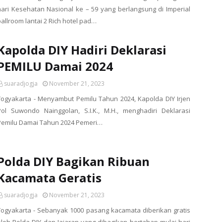
hari Kesehatan Nasional ke – 59 yang berlangsung di Imperial
ballroom lantai 2 Rich hotel pad…
Kapolda DIY Hadiri Deklarasi
PEMILU Damai 2024
suaradjogja
November 21, 2023
Yogyakarta - Menyambut Pemilu Tahun 2024, Kapolda DIY Irjen
Pol Suwondo Nainggolan, S.I.K., M.H., menghadiri Deklarasi
Pemilu Damai Tahun 2024 Pemeri…
Polda DIY Bagikan Ribuan
Kacamata Geratis
suaradjogja
November 21, 2023
Yogyakarta - Sebanyak 1000 pasang kacamata diberikan gratis