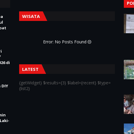
PO
WISATA
pa
ul
Obat
Error: No Posts Found
i
f
26 di
LATEST
{getWidget} $results={3} $label={recent} $type=
 DIY
{list2}
min
Laki-