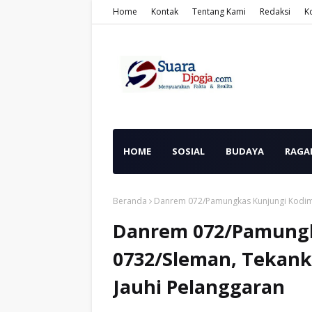
Home
Kontak
Tentang Kami
Redaksi
K
HOME
SOSIAL
BUDAYA
RAGA
Beranda
Danrem 072/Pamungkas Kunjungi Kodim 0
Danrem 072/Pamungk
0732/Sleman, Tekanka
Jauhi Pelanggaran