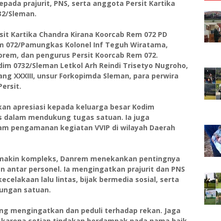
epada prajurit, PNS, serta anggota Persit Kartika
32/Sleman.
it Kartika Chandra Kirana Koorcab Rem 072 PD
em 072/Pamungkas Kolonel Inf Teguh Wiratama,
 Korem, dan pengurus Persit Koorcab Rem 072.
 0732/Sleman Letkol Arh Reindi Trisetyo Nugroho,
abang XXXIII, unsur Forkopimda Sleman, para perwira
Persit.
n apresiasi kepada keluarga besar Kodim
as dalam mendukung tugas satuan. Ia juga
am pengamanan kegiatan VVIP di wilayah Daerah
makin kompleks, Danrem menekankan pentingnya
ian antar personel. Ia mengingatkan prajurit dan PNS
celakaan lalu lintas, bijak bermedia sosial, serta
kungan satuan.
ling mengingatkan dan peduli terhadap rekan. Jaga
n, karena setiap tindakan berdampak pada nama baik