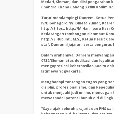
Medari, Sleman, dan diisi pengarahan k
Chandra Kirana Cabang XXXIII Kodim 07
Turut mendampingi Danrem, Ketua Pers
IV/Diponegoro Ny. Dhieta Yuniar, Kasr
http://S.Sos., http://M.Han., para Kasi
Kedatangan rombongan disambut Dandim
http://S.Hub.Int., M.S., Ketua Persit C
staf, Danramil jajaran, serta pengurus 
Dalam arahannya, Danrem menyampaika
0732/Sleman atas dedikasi dan loyalit
mengapresiasi keberhasilan Kodim dal
Istimewa Yogyakarta.
Menghadapi tantangan tugas yang se
disiplin, profesionalisme, dan kepedul
untuk menjauhi judi online, mencegah ke
mewaspadai potensi bunuh diri di ling
"Saya ajak seluruh prajurit dan PNS sa
kehormatan diri, keluarga, dan satua