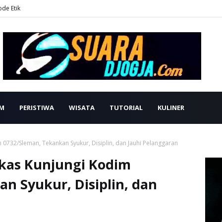
ode Etik
M
PERISTIWA
WISATA
TUTORIAL
KULINER
732/Sleman, Tekankan Syukur, Disiplin, dan Jauhi Pelanggaran
as Kunjungi Kodim
n Syukur, Disiplin, dan