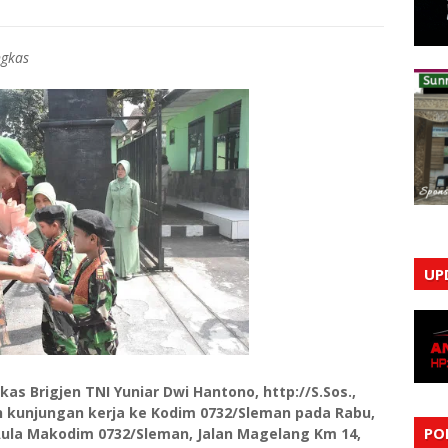
ngkas
UP
 Brigjen TNI Yuniar Dwi Hantono, http://S.Sos.,
an kunjungan kerja ke Kodim 0732/Sleman pada Rabu,
PO
 Aula Makodim 0732/Sleman, Jalan Magelang Km 14,