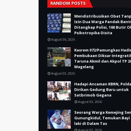
RANDOM POSTS
Mendistribusikan Obat Tan
Izin Dua Warga Pandak Bant
Ditangkap Polisi, 160 Butir 
Psikotropika Disita
August 06, 2026
Kasrem 072/Pamungkas Hadir
Pembukaan Diksar Integrati
Taruna Akmil dan Akpol TP 20
Magelang
August 03, 2026
Hadapi Ancaman KBRN, Polda
Dirikan Gedung Baru untuk
Satbrimob Gegana
August 03, 2026
Seorang Warga Kemejing Se
Gunungkidul, Temukan Bayi 
laki di Dalam Tas
August 03, 2026