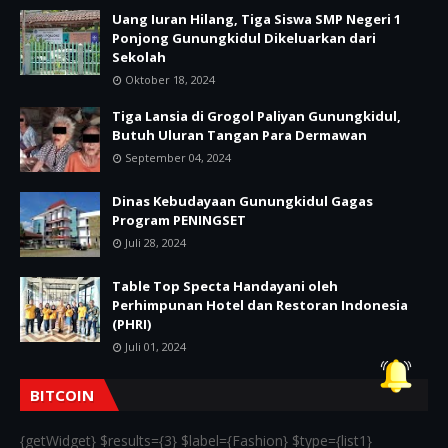
Uang Iuran Hilang, Tiga Siswa SMP Negeri 1
Ponjong Gunungkidul Dikeluarkan dari
Sekolah
Oktober 18, 2024
Tiga Lansia di Grogol Paliyan Gunungkidul,
Butuh Uluran Tangan Para Dermawan
September 04, 2024
Dinas Kebudayaan Gunungkidul Gagas
Program PENINGSET
Juli 28, 2024
Table Top Specta Handayani oleh
Perhimpunan Hotel dan Restoran Indonesia
(PHRI)
Juli 01, 2024
BITCOIN
{getWidget} $results={3} $label={Fashion} $type={list1}