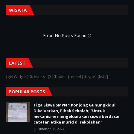
WISATA
Error: No Posts Found
LATEST
{getWidget} $results={3} $label={recent} $type={list2}
POPULAR POSTS
Tiga Siswa SMPN 1 Ponjong Gunungkidul
Dikeluarkan, Pihak Sekolah; "Untuk
mekanisme mengeluarakan siswa berdasar
catatan etika murid di sekolahan"
Oktober 18, 2024