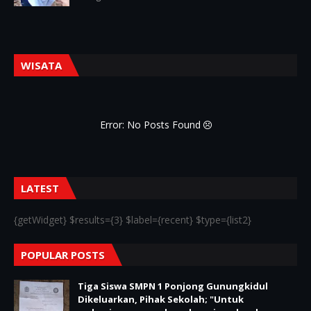
WISATA
Error: No Posts Found
LATEST
{getWidget} $results={3} $label={recent} $type={list2}
POPULAR POSTS
Tiga Siswa SMPN 1 Ponjong Gunungkidul
Dikeluarkan, Pihak Sekolah; "Untuk