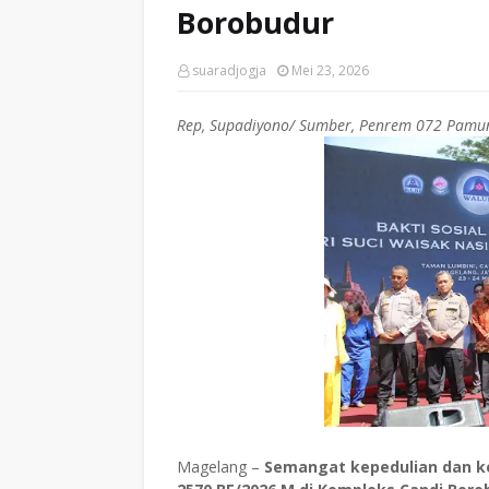
Borobudur
suaradjogja
Mei 23, 2026
Rep, Supadiyono/ Sumber, Penrem 072 Pamu
Magelang –
Semangat kepedulian dan 