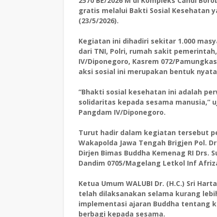
2570 BE/2026 M di Kompleks Candi Bor
gratis melalui Bakti Sosial Kesehatan 
(23/5/2026).
Kegiatan ini dihadiri sekitar 1.000 m
dari TNI, Polri, rumah sakit pemerinta
IV/Diponegoro, Kasrem 072/Pamungkas
aksi sosial ini merupakan bentuk nyat
“Bhakti sosial kesehatan ini adalah per
solidaritas kepada sesama manusia,”
Pangdam IV/Diponegoro.
Turut hadir dalam kegiatan tersebut per
Wakapolda Jawa Tengah Brigjen Pol. Dr
Dirjen Bimas Buddha Kemenag RI Drs. S
Dandim 0705/Magelang Letkol Inf Afriz
Ketua Umum WALUBI Dr. (H.C.) Sri Har
telah dilaksanakan selama kurang lebih
implementasi ajaran Buddha tentang k
berbagi kepada sesama.