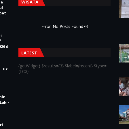
WISATA
pa
ul
Obat
Error: No Posts Found
i
f
26 di
LATEST
{getWidget} $results={3} $label={recent} $type=
 DIY
{list2}
min
Laki-
ri