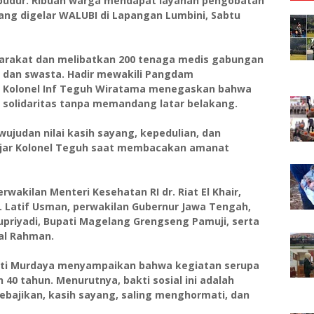
obudur. Ribuan warga mendapat layanan pengobatan
yang digelar WALUBI di Lapangan Lumbini, Sabtu
asyarakat dan melibatkan 200 tenaga medis gabungan
h, dan swasta. Hadir mewakili Pangdam
 Kolonel Inf Teguh Wiratama menegaskan bahwa
a solidaritas tanpa memandang latar belakang.
wujudan nilai kasih sayang, kepedulian, dan
 ujar Kolonel Teguh saat membacakan amanat
wakilan Menteri Kesehatan RI dr. Riat El Khair,
. Latif Usman, perwakilan Gubernur Jawa Tengah,
upriyadi, Bupati Magelang Grengseng Pamuji, serta
al Rahman.
tati Murdaya menyampaikan bahwa kegiatan serupa
 40 tahun. Menurutnya, bakti sosial ini adalah
ebajikan, kasih sayang, saling menghormati, dan