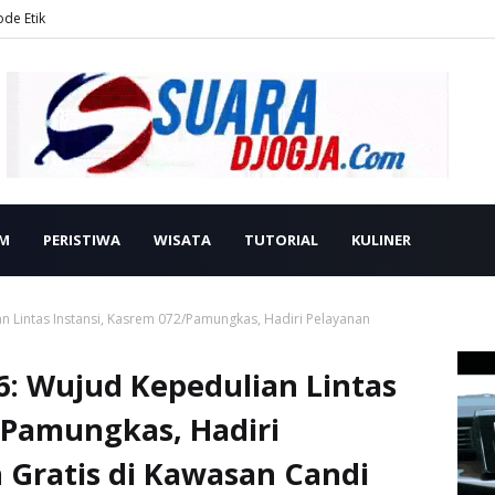
ode Etik
M
PERISTIWA
WISATA
TUTORIAL
KULINER
n Lintas Instansi, Kasrem 072/Pamungkas, Hadiri Pelayanan
6: Wujud Kepedulian Lintas
/Pamungkas, Hadiri
 Gratis di Kawasan Candi