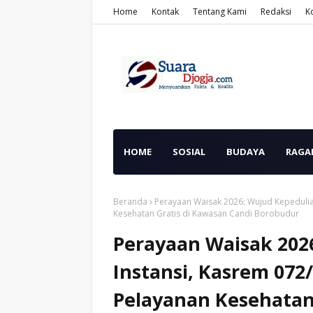
Home
Kontak
Tentang Kami
Redaksi
K
HOME
SOSIAL
BUDAYA
RAGA
Beranda
Perayaan Waisak 2026: Wujud Kepedulia
Kesehatan Gratis di Kawasan Candi Borobudur
Perayaan Waisak 202
Instansi, Kasrem 072
Pelayanan Kesehatan