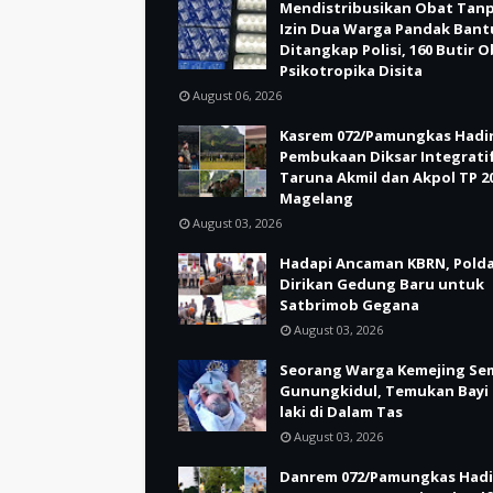
Mendistribusikan Obat Tan
Izin Dua Warga Pandak Bant
Ditangkap Polisi, 160 Butir 
Psikotropika Disita
August 06, 2026
Kasrem 072/Pamungkas Hadir
Pembukaan Diksar Integrati
Taruna Akmil dan Akpol TP 20
Magelang
August 03, 2026
Hadapi Ancaman KBRN, Polda
Dirikan Gedung Baru untuk
Satbrimob Gegana
August 03, 2026
Seorang Warga Kemejing Se
Gunungkidul, Temukan Bayi 
laki di Dalam Tas
August 03, 2026
Danrem 072/Pamungkas Hadi