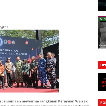
ngkas
UP
kebersamaan mewarnai rangkaian Perayaan Waisak
PO