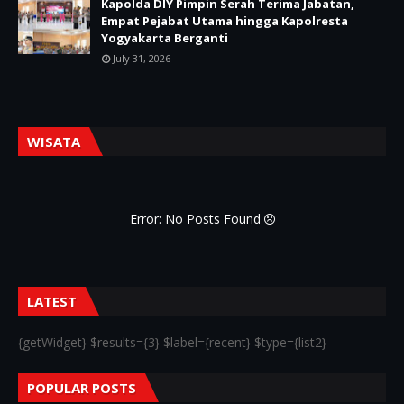
Kapolda DIY Pimpin Serah Terima Jabatan,
Empat Pejabat Utama hingga Kapolresta
Yogyakarta Berganti
July 31, 2026
WISATA
Error: No Posts Found
LATEST
{getWidget} $results={3} $label={recent} $type={list2}
POPULAR POSTS