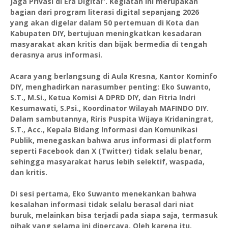
Jaga Privasi di Era Digital”. Kegiatan ini merupakan
bagian dari program literasi digital sepanjang 2026
yang akan digelar dalam 50 pertemuan di Kota dan
Kabupaten DIY, bertujuan meningkatkan kesadaran
masyarakat akan kritis dan bijak bermedia di tengah
derasnya arus informasi.
Acara yang berlangsung di Aula Kresna, Kantor Kominfo
DIY, menghadirkan narasumber penting: Eko Suwanto,
S.T., M.Si., Ketua Komisi A DPRD DIY, dan Fitria Indri
Kesumawati, S.Psi., Koordinator Wilayah MAFINDO DIY.
Dalam sambutannya, Riris Puspita Wijaya Kridaningrat,
S.T., Acc., Kepala Bidang Informasi dan Komunikasi
Publik, menegaskan bahwa arus informasi di platform
seperti Facebook dan X (Twitter) tidak selalu benar,
sehingga masyarakat harus lebih selektif, waspada,
dan kritis.
Di sesi pertama, Eko Suwanto menekankan bahwa
kesalahan informasi tidak selalu berasal dari niat
buruk, melainkan bisa terjadi pada siapa saja, termasuk
pihak yang selama ini dipercaya. Oleh karena itu,