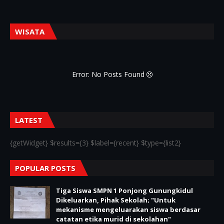
WISATA
Error: No Posts Found
LATEST
{getWidget} $results={3} $label={recent} $type={list2}
POPULAR POSTS
Tiga Siswa SMPN 1 Ponjong Gunungkidul
Dikeluarkan, Pihak Sekolah; "Untuk
mekanisme mengeluarakan siswa berdasar
catatan etika murid di sekolahan"