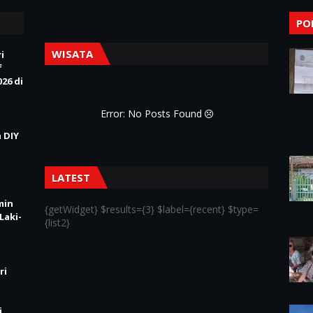
PO
WISATA
i
f
26 di
Error: No Posts Found
 DIY
LATEST
min
{getWidget} $results={3} $label={recent} $type=
Laki-
{list2}
ri
i