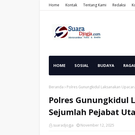
Home
Kontak
Tentang Kami
Redaksi
K
HOME
SOSIAL
BUDAYA
RAGA
Beranda
Polres Gunungkidul Laksanakan Upacara
Polres Gunungkidul 
Sejumlah Pejabat Ut
suaradjogja
November 12, 2025