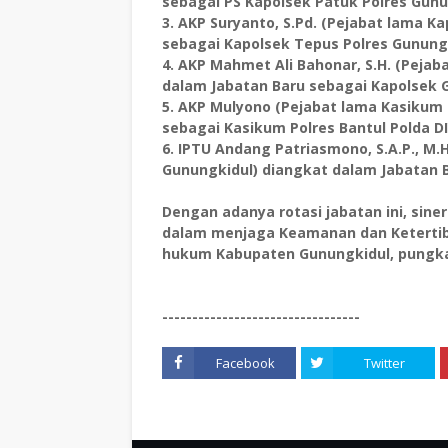
sebagai PS Kapolsek Patuk Polres Gunu
3. ​AKP Suryanto, S.Pd. (Pejabat lama 
sebagai Kapolsek Tepus Polres Gunung
4. ​AKP Mahmet Ali Bahonar, S.H. (Peja
dalam Jabatan Baru sebagai Kapolsek G
5. ​AKP Mulyono (Pejabat lama Kasikum
sebagai Kasikum Polres Bantul Polda DI
6. ​IPTU Andang Patriasmono, S.A.P., M.
Gunungkidul) diangkat dalam Jabatan 
Dengan adanya rotasi jabatan ini, sine
dalam menjaga Keamanan dan Ketertib
hukum Kabupaten Gunungkidul, pungka
---------------------------------
Facebook
Twitter