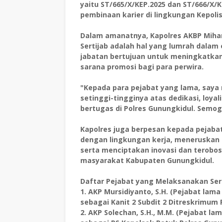
yaitu ST/665/X/KEP.2025 dan ST/666/X/
pembinaan karier di lingkungan Kepolis
​Dalam amanatnya, Kapolres AKBP Mihar
Sertijab adalah hal yang lumrah dalam
jabatan bertujuan untuk meningkatkan
sarana promosi bagi para perwira.
​"Kepada para pejabat yang lama, say
setinggi-tingginya atas dedikasi, loya
bertugas di Polres Gunungkidul. Semog
​Kapolres juga berpesan kepada pejaba
dengan lingkungan kerja, meneruskan 
serta menciptakan inovasi dan terobo
masyarakat Kabupaten Gunungkidul.
​Daftar Pejabat yang Melaksanakan Ser
1. ​AKP Mursidiyanto, S.H. (Pejabat la
sebagai Kanit 2 Subdit 2 Ditreskrimum P
2. ​AKP Solechan, S.H., M.M. (Pejabat 