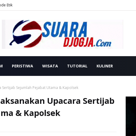
ode Etik
M
PERISTIWA
WISATA
TUTORIAL
KULINER
 Sertijab Sejumlah Pejabat Utama & Kapolsek
Laksanakan Upacara Sertijab
ama & Kapolsek