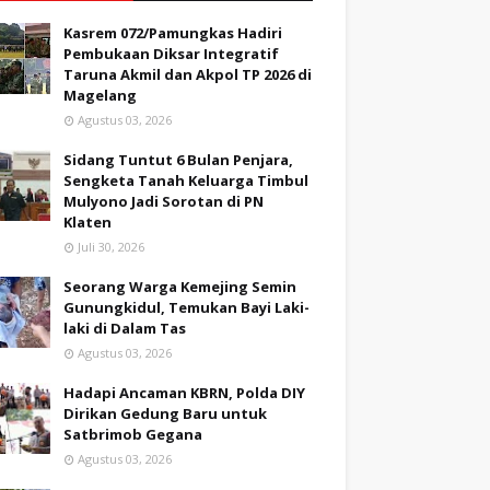
Kasrem 072/Pamungkas Hadiri
Pembukaan Diksar Integratif
Taruna Akmil dan Akpol TP 2026 di
Magelang
Agustus 03, 2026
Sidang Tuntut 6 Bulan Penjara,
Sengketa Tanah Keluarga Timbul
Mulyono Jadi Sorotan di PN
Klaten
Juli 30, 2026
Seorang Warga Kemejing Semin
Gunungkidul, Temukan Bayi Laki-
laki di Dalam Tas
Agustus 03, 2026
Hadapi Ancaman KBRN, Polda DIY
Dirikan Gedung Baru untuk
Satbrimob Gegana
Agustus 03, 2026