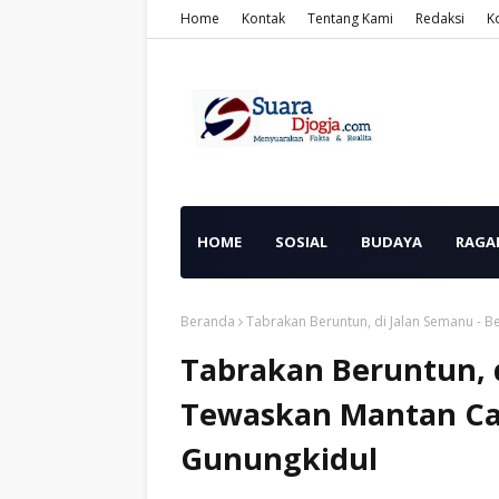
Home
Kontak
Tentang Kami
Redaksi
K
HOME
SOSIAL
BUDAYA
RAGA
Beranda
Tabrakan Beruntun, di Jalan Semanu - 
Tabrakan Beruntun, d
Tewaskan Mantan Car
Gunungkidul