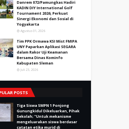
Danrem 072/Pamungkas Hadiri
KADIN DIY International Golf
Tournament 2026, Perkuat
Sinergi Ekonomi dan Sosial di
Yogyakarta
Agustus 01, 2026
Tim PPK Ormawa KSI Mist FMIPA
UNY Paparkan Aplikasi SEGARA
dalam Rakor Uji Keamanan
Bersama Dinas Kominfo
Kabupaten Sleman
Juli 23, 2026
PULAR POSTS
Tiga Siswa SMPN 1 Ponjong
Gunungkidul Dikeluarkan, Pihak
Sekolah; "Untuk mekanisme
mengeluarakan siswa berdasar
catatan etika murid di