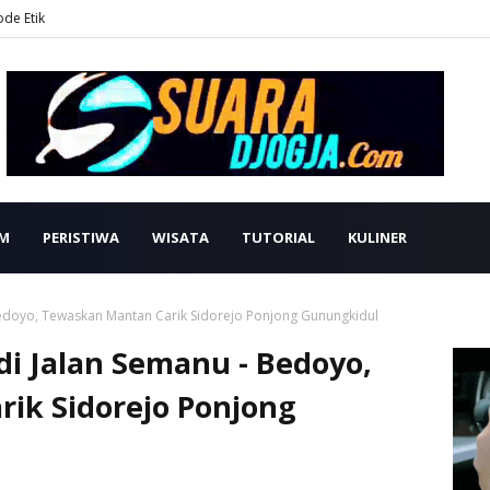
ode Etik
M
PERISTIWA
WISATA
TUTORIAL
KULINER
Bedoyo, Tewaskan Mantan Carik Sidorejo Ponjong Gunungkidul
i Jalan Semanu - Bedoyo,
ik Sidorejo Ponjong