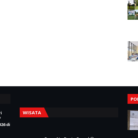
PO
WISATA
i
f
26 di