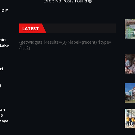
Error: No Posts Found
 DIY
LATEST
min
{getWidget} $results={3} $label={recent} $type=
Laki-
{list2}
ri
i
kan
IS
baya