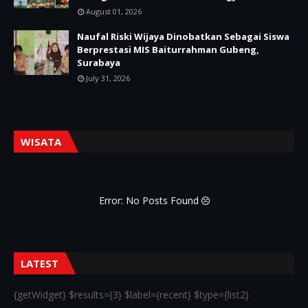
August 01, 2026
Naufal Riski Wijaya Dinobatkan Sebagai Siswa
Berprestasi MIS Baiturrahman Gubeng,
Surabaya
July 31, 2026
WISATA
Error: No Posts Found
LATEST
{getWidget} $results={3} $label={recent} $type={list2}