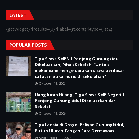
LATEST
{getWidget} $results={3} $label={recent} $type={list2}
POPULAR POSTS
Tiga Siswa SMPN 1 Ponjong Gunungkidul
Dikeluarkan, Pihak Sekolah; "Untuk
mekanisme mengeluarakan siswa berdasar
catatan etika murid di sekolahan"
Oktober 18, 2024
Uang Iuran Hilang, Tiga Siswa SMP Negeri 1
Ponjong Gunungkidul Dikeluarkan dari
Sekolah
Oktober 18, 2024
Tiga Lansia di Grogol Paliyan Gunungkidul,
Butuh Uluran Tangan Para Dermawan
September 04, 2024