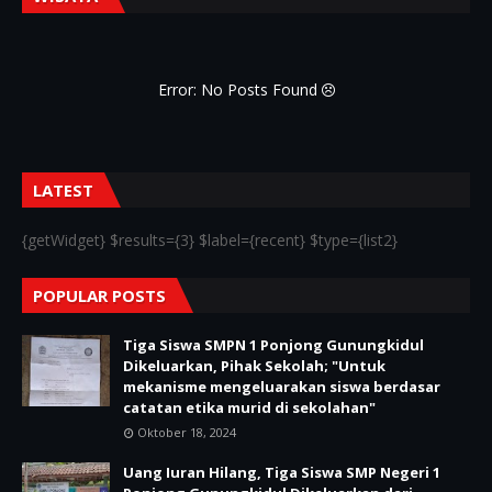
Error: No Posts Found
LATEST
{getWidget} $results={3} $label={recent} $type={list2}
POPULAR POSTS
Tiga Siswa SMPN 1 Ponjong Gunungkidul
Dikeluarkan, Pihak Sekolah; "Untuk
mekanisme mengeluarakan siswa berdasar
catatan etika murid di sekolahan"
Oktober 18, 2024
Uang Iuran Hilang, Tiga Siswa SMP Negeri 1