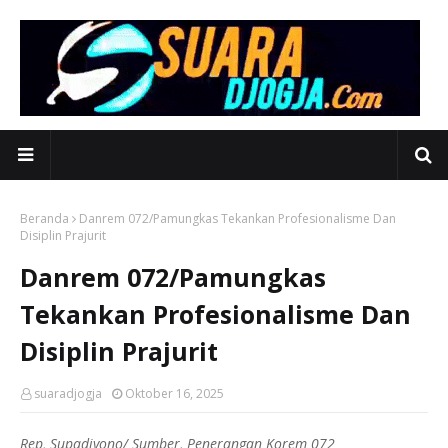
Beranda
Danrem 072/Pamungkas Tekankan Profesionalisme Dan
Disiplin Prajurit
Danrem 072/Pamungkas
Tekankan Profesionalisme Dan
Disiplin Prajurit
suaradjogja
Oktober 16, 2025
Rep, Supadiyono/ Sumber, Penerangan Korem 072