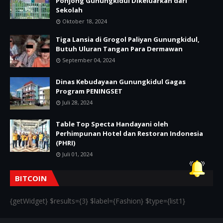
Ponjong Gunungkidul Dikeluarkan dari
Sekolah
Oktober 18, 2024
Tiga Lansia di Grogol Paliyan Gunungkidul,
Butuh Uluran Tangan Para Dermawan
September 04, 2024
Dinas Kebudayaan Gunungkidul Gagas
Program PENINGSET
Juli 28, 2024
Table Top Specta Handayani oleh
Perhimpunan Hotel dan Restoran Indonesia
(PHRI)
Juli 01, 2024
BITCOIN
{getWidget} $results={3} $label={Fashion} $type={list1}