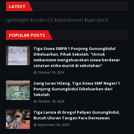
LATEST
{getWidget} $results={3} $label={recent} $type={list2}
POPULAR POSTS
Tiga Siswa SMPN 1 Ponjong Gunungkidul
Dikeluarkan, Pihak Sekolah; "Untuk
mekanisme mengeluarakan siswa berdasar
catatan etika murid di sekolahan"
Oktober 18, 2024
Uang Iuran Hilang, Tiga Siswa SMP Negeri 1
Ponjong Gunungkidul Dikeluarkan dari
Sekolah
Oktober 18, 2024
Tiga Lansia di Grogol Paliyan Gunungkidul,
Butuh Uluran Tangan Para Dermawan
September 04, 2024