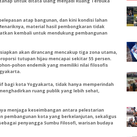
rtahap untuk ditata ulang menjadi Ruang Terbuka
elepasan atap bangunan, dan kini kondisi lahan
 Menariknya, material hasil pembongkaran tidak
aatkan kembali untuk mendukung pembangunan
rsiapkan akan dirancang mencakup tiga zona utama,
proporsi tutupan hijau mencapai sekitar 55 persen.
pohon-pohon endemik yang memiliki nilai filosofis
gyakarta.
tif bagi kota Yogyakarta, tidak hanya memperindah
menghadirkan ruang publik yang lebih sehat,
paya menjaga keseimbangan antara pelestarian
dan pembangunan kota yang berkelanjutan, sekaligus
ebagai penyangga Sumbu Filosofi, warisan budaya