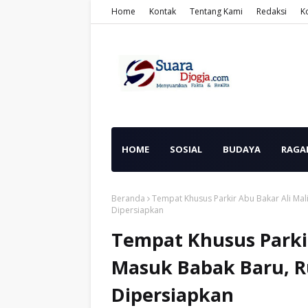
Home
Kontak
Tentang Kami
Redaksi
K
HOME
SOSIAL
BUDAYA
RAGA
Beranda
Tempat Khusus Parkir Abu Bakar Ali Ma
Dipersiapkan
Tempat Khusus Parkir
Masuk Babak Baru, R
Dipersiapkan