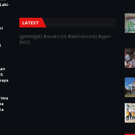
Laki-
LATEST
ri
{getWidget} $results={3} $label={recent} $type=
{list2}
i
kan
IS
baya
rima
ma
ta