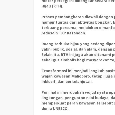
meter persegi ini dibongkar secara be
Hijau (RTH).
Proses pembongkaran diawali dengan p
hampir tuntas dari aktivitas bongkar.
terbuang percuma, melainkan dimanf
redesain TKP Ketandan.
Ruang terbuka hijau yang sedang dipe
yakni publik, sosial, dan alam, dengan 
Selain itu, RTH ini juga akan ditanami 
sekaligus simbolis bagi masyarakat Yo
Transformasi ini menjadi langkah posi
wajah kawasan Malioboro, tetapi juga 
inklusif, dan berkelanjutan.
Pun, hal ini merupakan wujud nyata u
lingkungan, penguatan nilai budaya, 
memperkuat peran kawasan tersebut s
dunia UNESCO.