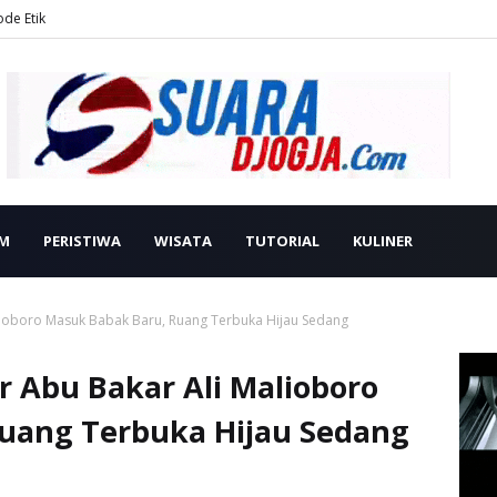
ode Etik
M
PERISTIWA
WISATA
TUTORIAL
KULINER
lioboro Masuk Babak Baru, Ruang Terbuka Hijau Sedang
 Abu Bakar Ali Malioboro
uang Terbuka Hijau Sedang