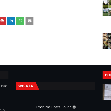
PO
WISATA
 DIY
Error: No Posts Found
min