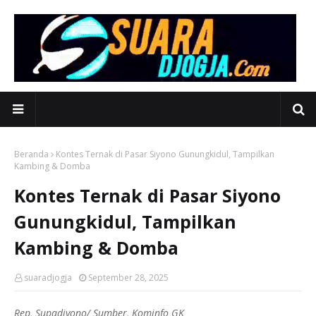
Beranda
Kontes Ternak di Pasar Siyono Gunungkidul, Tampilkan
Kambing & Domba
Kontes Ternak di Pasar Siyono
Gunungkidul, Tampilkan
Kambing & Domba
suaradjogja
September 28, 2025
Rep, Supadiyono/ Sumber, Kominfo GK