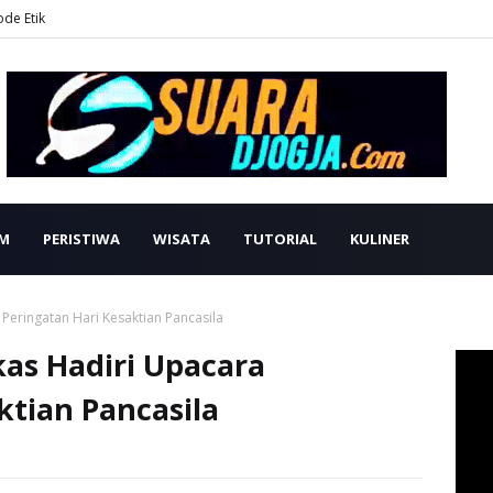
ode Etik
M
PERISTIWA
WISATA
TUTORIAL
KULINER
eringatan Hari Kesaktian Pancasila
as Hadiri Upacara
ktian Pancasila