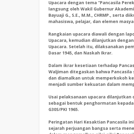
Upacara dengan tema “Pancasila Perek
langsung oleh Wakil Gubernur Akadem
Bayuaji G., S.E., M.M., CHRMP., serta dii
mahasiswa, pelajar, dan elemen masyar
Rangkaian upacara diawali dengan lap
Upacara, kemudian dilanjutkan dengan
Upacara. Setelah itu, dilaksanakan 
Dasar 1945, dan Naskah Ikrar.
Dalam ikrar kesetiaan terhadap Pancasi
Waljiman ditegaskan bahwa Pancasila s
dan diamalkan untuk memperkokoh keu
menjadi sumber kekuatan dalam memp
Usai pelaksanaan upacara dilanjutkan
sebagai bentuk penghormatan kepada p
G30S/PKI 1965.
Peringatan Hari Kesaktian Pancasila
sejarah perjuangan bangsa serta me