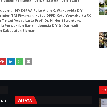
ila dalam kehidupan berbangsa dan bernegara.
Gubernur DIY KGPAA Paku Alam X, Wakapolda DIY
 Brigjen TNI Firyawan, Ketua DPRD Kota Yogyakarta FX.
Tinggi Yogyakarta Prof. Dr. H. Herri Swantoro,
ala Perwakilan Bank Indonesia DIY Sri Darmadi
dan Kabupaten Sleman.
PO
WISATA
 DIY