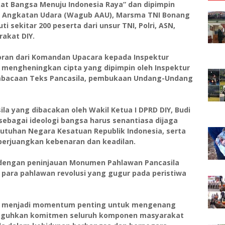
at Bangsa Menuju Indonesia Raya” dan dipimpin
i Angkatan Udara (Wagub AAU), Marsma TNI Bonang
kuti sekitar 200 peserta dari unsur TNI, Polri, ASN,
akat DIY.
oran dari Komandan Upacara kepada Inspektur
 mengheningkan cipta yang dipimpin oleh Inspektur
pembacaan Teks Pancasila, pembukaan Undang-Undang
la yang dibacakan oleh Wakil Ketua I DPRD DIY, Budi
ebagai ideologi bangsa harus senantiasa dijaga
tuhan Negara Kesatuan Republik Indonesia, serta
erjuangkan kebenaran dan keadilan.
 dengan peninjauan Monumen Pahlawan Pancasila
ara pahlawan revolusi yang gugur pada peristiwa
 ini menjadi momentum penting untuk mengenang
neguhkan komitmen seluruh komponen masyarakat