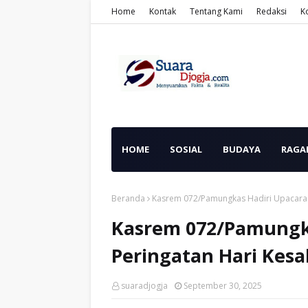
Home
Kontak
Tentang Kami
Redaksi
K
HOME
SOSIAL
BUDAYA
RAGA
Beranda
Kasrem 072/Pamungkas Hadiri Upacara P
Kasrem 072/Pamungk
Peringatan Hari Kesa
suaradjogja
September 30, 2025