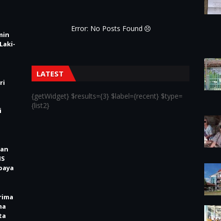
Error: No Posts Found
min
Laki-
LATEST
ri
{getWidget} $results={3} $label={recent} $type=
{list2}
i
kan
IS
baya
rima
ma
ta