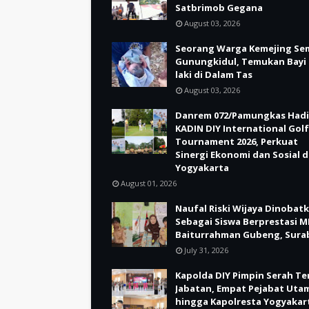
Satbrimob Gegana
August 03, 2026
Seorang Warga Kemejing Se
Gunungkidul, Temukan Bayi 
laki di Dalam Tas
August 03, 2026
Danrem 072/Pamungkas Hadi
KADIN DIY International Golf
Tournament 2026, Perkuat
Sinergi Ekonomi dan Sosial d
Yogyakarta
August 01, 2026
Naufal Riski Wijaya Dinobat
Sebagai Siswa Berprestasi M
Baiturrahman Gubeng, Sura
July 31, 2026
Kapolda DIY Pimpin Serah Te
Jabatan, Empat Pejabat Uta
hingga Kapolresta Yogyakar