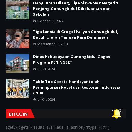
Uang Iuran Hilang, Tiga Siswa SMP Negeri 1
Ponjong Gunungkidul Dikeluarkan dari
Sekolah
Oktober 18, 2024
Tiga Lansia di Grogol Paliyan Gunungkidul,
Butuh Uluran Tangan Para Dermawan
September 04, 2024
Dinas Kebudayaan Gunungkidul Gagas
Program PENINGSET
Juli 28, 2024
Table Top Specta Handayani oleh
Perhimpunan Hotel dan Restoran Indonesia
(PHRI)
Juli 01, 2024
BITCOIN
{getWidget} $results={3} $label={Fashion} $type={list1}