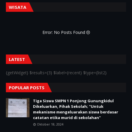
WISATA
Error: No Posts Found
LATEST
{getWidget} $results={3} $label={recent} $type={list2}
POPULAR POSTS
Tiga Siswa SMPN 1 Ponjong Gunungkidul
Dikeluarkan, Pihak Sekolah; "Untuk
mekanisme mengeluarakan siswa berdasar
catatan etika murid di sekolahan"
Oktober 18, 2024