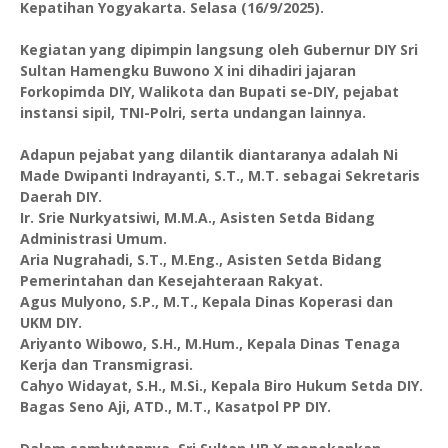
Kepatihan Yogyakarta. Selasa (16/9/2025).
Kegiatan yang dipimpin langsung oleh Gubernur DIY Sri
Sultan Hamengku Buwono X ini dihadiri jajaran
Forkopimda DIY, Walikota dan Bupati se-DIY, pejabat
instansi sipil, TNI-Polri, serta undangan lainnya.
Adapun pejabat yang dilantik diantaranya adalah Ni
Made Dwipanti Indrayanti, S.T., M.T. sebagai Sekretaris
Daerah DIY.
Ir. Srie Nurkyatsiwi, M.M.A., Asisten Setda Bidang
Administrasi Umum.
Aria Nugrahadi, S.T., M.Eng., Asisten Setda Bidang
Pemerintahan dan Kesejahteraan Rakyat.
Agus Mulyono, S.P., M.T., Kepala Dinas Koperasi dan
UKM DIY.
Ariyanto Wibowo, S.H., M.Hum., Kepala Dinas Tenaga
Kerja dan Transmigrasi.
Cahyo Widayat, S.H., M.Si., Kepala Biro Hukum Setda DIY.
Bagas Seno Aji, ATD., M.T., Kasatpol PP DIY.