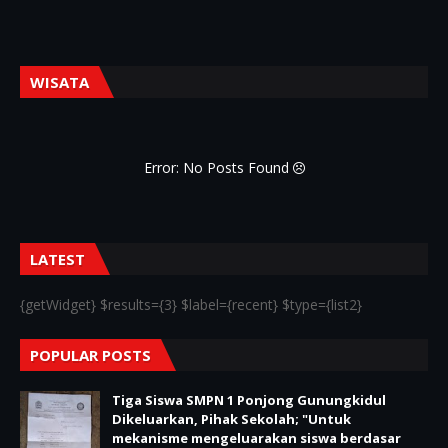
WISATA
Error: No Posts Found
LATEST
{getWidget} $results={3} $label={recent} $type={list2}
POPULAR POSTS
Tiga Siswa SMPN 1 Ponjong Gunungkidul
Dikeluarkan, Pihak Sekolah; "Untuk
mekanisme mengeluarakan siswa berdasar