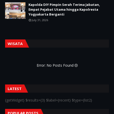
Kapolda DIY Pimpin Serah Terima Jabatan,
Empat Pejabat Utama hingga Kapolresta
Yogyakarta Berganti
July 31, 2026
WISATA
Error: No Posts Found
LATEST
{getWidget} $results={3} $label={recent} $type={list2}
POPULAR POSTS