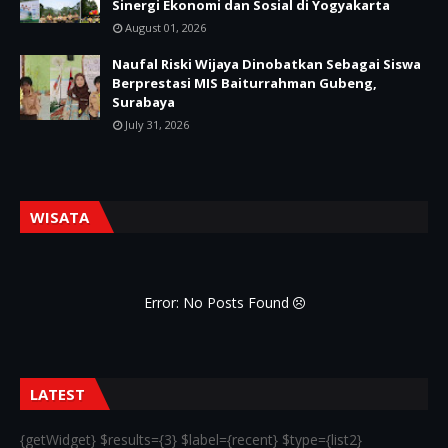
Sinergi Ekonomi dan Sosial di Yogyakarta
August 01, 2026
Naufal Riski Wijaya Dinobatkan Sebagai Siswa
Berprestasi MIS Baiturrahman Gubeng,
Surabaya
July 31, 2026
WISATA
Error: No Posts Found
LATEST
{getWidget} $results={3} $label={recent} $type={list2}