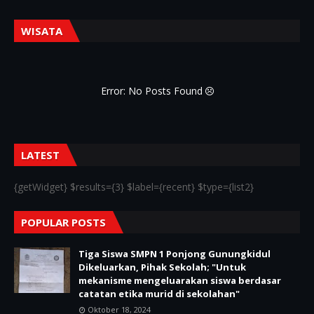
WISATA
Error: No Posts Found
LATEST
{getWidget} $results={3} $label={recent} $type={list2}
POPULAR POSTS
Tiga Siswa SMPN 1 Ponjong Gunungkidul
Dikeluarkan, Pihak Sekolah; "Untuk
mekanisme mengeluarakan siswa berdasar
catatan etika murid di sekolahan"
Oktober 18, 2024