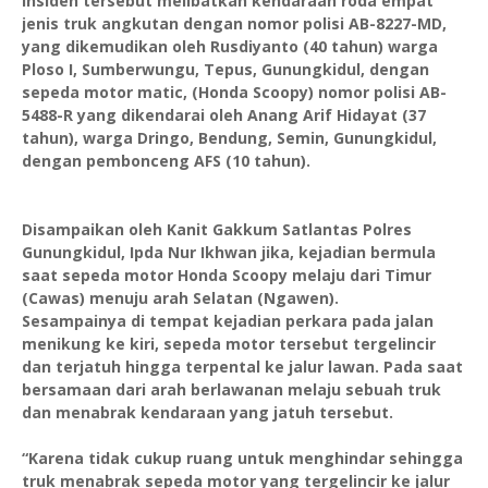
Insiden tersebut melibatkan kendaraan roda empat
jenis truk angkutan dengan nomor polisi AB-8227-MD,
yang dikemudikan oleh Rusdiyanto (40 tahun) warga
Ploso I, Sumberwungu, Tepus, Gunungkidul, dengan
sepeda motor matic, (Honda Scoopy) nomor polisi AB-
5488-R yang dikendarai oleh Anang Arif Hidayat (37
tahun), warga Dringo, Bendung, Semin, Gunungkidul,
dengan pembonceng AFS (10 tahun).
Disampaikan oleh Kanit Gakkum Satlantas Polres
Gunungkidul, Ipda Nur Ikhwan jika, kejadian bermula
saat sepeda motor Honda Scoopy melaju dari Timur
(Cawas) menuju arah Selatan (Ngawen).
Sesampainya di tempat kejadian perkara pada jalan
menikung ke kiri, sepeda motor tersebut tergelincir
dan terjatuh hingga terpental ke jalur lawan. P
ada saat
bersamaan dari arah berlawanan melaju sebuah truk
dan menabrak kendaraan yang jatuh tersebut.
“Karena tidak cukup ruang untuk menghindar sehingga
truk menabrak sepeda motor yang tergelincir ke jalur