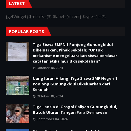
LATEST
{getWidget} $results={3} $label={recent} $type={list2}
POPULAR POSTS
Tiga Siswa SMPN 1 Ponjong Gunungkidul
Dikeluarkan, Pihak Sekolah; "Untuk
mekanisme mengeluarakan siswa berdasar
catatan etika murid di sekolahan"
Oktober 18, 2024
Uang Iuran Hilang, Tiga Siswa SMP Negeri 1
Ponjong Gunungkidul Dikeluarkan dari
Sekolah
Oktober 18, 2024
Tiga Lansia di Grogol Paliyan Gunungkidul,
Butuh Uluran Tangan Para Dermawan
September 04, 2024