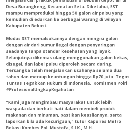
menjalankan praktik pemalsuan di sebuah depot air di
Desa Burangkeng, Kecamatan Setu. Diketahui, SST
mampu memproduksi hingga 50 galon air palsu yang
kemudian di edarkan ke berbagai warung di wilayah
Kabupaten Bekasi.
Modus SST memalsukannya dengan mengisi galon
dengan air dari sumur ilegal dengan penyaringan
seadanya tanpa standar kesehatan yang layak.
Selanjutnya dikemas ulang menggunakan galon bekas,
disegel, dan label palsu diperoleh secara daring.
Tersangka telah menjalankan usahanya selama dua
tahun dan meraup keuntungan hingga Rp70 juta. Tegas
Tuntas Tegakkan Hukum di Indonesia, Komitmen Polri
#ProfesionalUngkapKejahatan
"Kami juga mengimbau masyarakat untuk lebih
waspada dan berhati-hati dalam membeli produk
makanan dan minuman, pastikan keasliannya, serta
laporkan bila ada kecurigaan," tutur Kapolres Metro
Bekasi Kombes Pol. Mustofa, S.I.K., M.H.