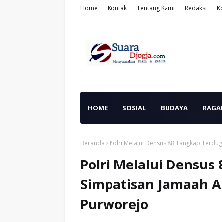
Home
Kontak
Tentang Kami
Redaksi
K
HOME
SOSIAL
BUDAYA
RAGA
Beranda
Polri Melalui Densus 88 Tangkap Terdu
Polri Melalui Densus
Simpatisan Jamaah A
Purworejo