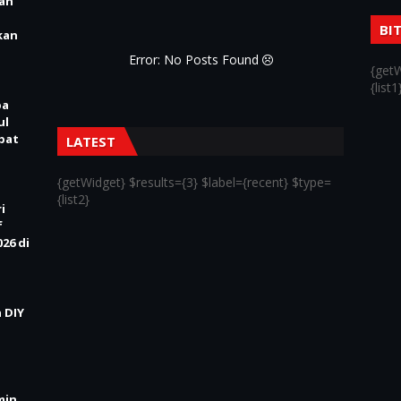
ian
BI
kan
{getW
Error: No Posts Found
{list1
pa
ul
Obat
LATEST
{getWidget} $results={3} $label={recent} $type=
i
{list2}
f
26 di
 DIY
min