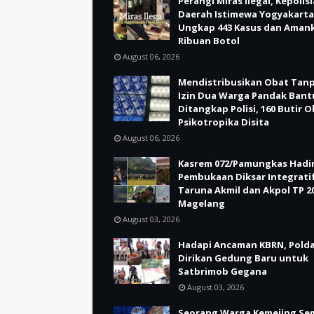
Perangi Miras Ilegal, Kepolis
Daerah Istimewa Yogyakarta
Ungkap 443 Kasus dan Aman
Ribuan Botol
August 06, 2026
Mendistribusikan Obat Tan
Izin Dua Warga Pandak Bant
Ditangkap Polisi, 160 Butir 
Psikotropika Disita
August 06, 2026
Kasrem 072/Pamungkas Hadir
Pembukaan Diksar Integrati
Taruna Akmil dan Akpol TP 20
Magelang
August 03, 2026
Hadapi Ancaman KBRN, Polda
Dirikan Gedung Baru untuk
Satbrimob Gegana
August 03, 2026
Seorang Warga Kemejing Se