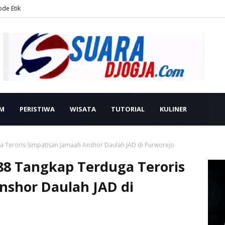
ode Etik
M
PERISTIWA
WISATA
TUTORIAL
KULINER
ga Teroris Simpatisan Jamaah Anshor Daulah JAD di Purworejo
 88 Tangkap Terduga Teroris
nshor Daulah JAD di