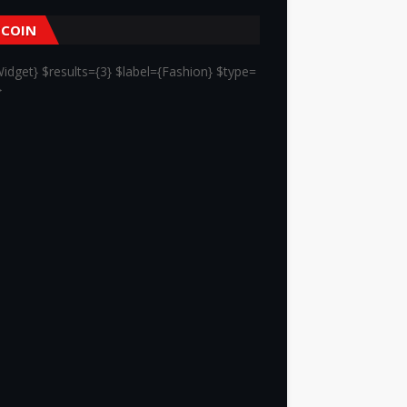
TCOIN
idget} $results={3} $label={Fashion} $type=
}