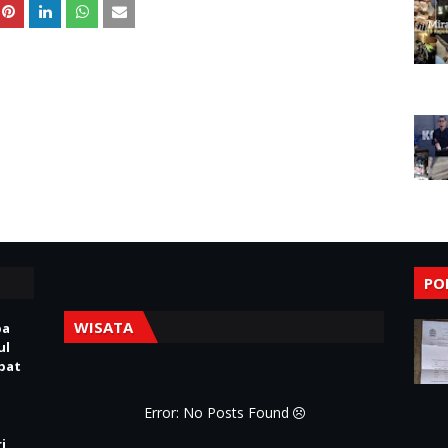
PO
WISATA
pa
ul
Obat
Error: No Posts Found
i