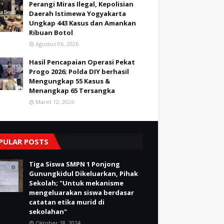
Perangi Miras Ilegal, Kepolisian
Daerah Istimewa Yogyakarta
Ungkap 443 Kasus dan Amankan
Ribuan Botol
Agustus 06, 2026
Hasil Pencapaian Operasi Pekat
Progo 2026; Polda DIY berhasil
Mengungkap 55 Kasus &
Menangkap 65 Tersangka
Maret 12, 2026
PULAR POSTS
Tiga Siswa SMPN 1 Ponjong
Gunungkidul Dikeluarkan, Pihak
Sekolah; "Untuk mekanisme
mengeluarakan siswa berdasar
catatan etika murid di
sekolahan"
Oktober 18, 2024