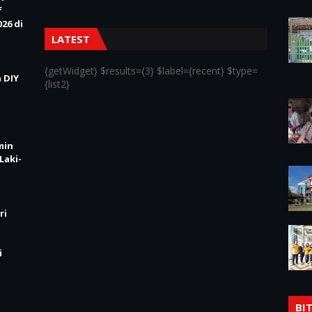
f
26 di
LATEST
{getWidget} $results={3} $label={recent} $type=
 DIY
{list2}
min
Laki-
ri
i
BI