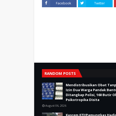
Facebook
Twitter
RANDOM POSTS
Mendistribusikan Obat Tan
Izin Dua Warga Pandak Bant
Ditangkap Polisi, 160 Butir 
Psikotropika Disita
August 06, 2026
Kasrem 072/Pamungkas Hadir