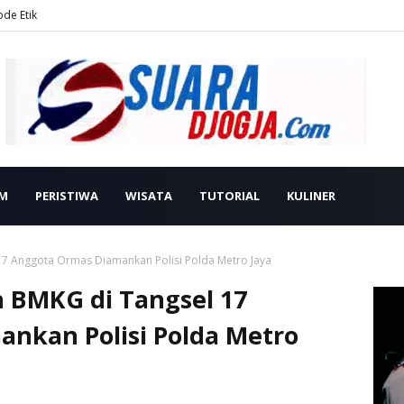
ode Etik
M
PERISTIWA
WISATA
TUTORIAL
KULINER
17 Anggota Ormas Diamankan Polisi Polda Metro Jaya
 BMKG di Tangsel 17
nkan Polisi Polda Metro