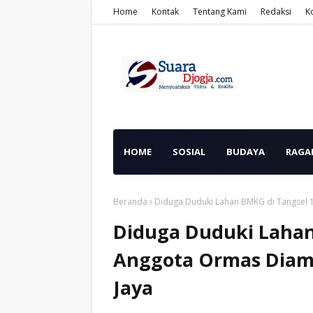
Home
Kontak
Tentang Kami
Redaksi
K
HOME
SOSIAL
BUDAYA
RAGA
Beranda
Diduga Duduki Lahan BMKG di Tangsel 
Diduga Duduki Lahan
Anggota Ormas Diama
Jaya