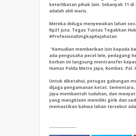
keterlibatan pihak lain. Sebanyak 11 
adalah ahli waris.
Mereka diduga menyewakan lahan seca
Rp21 juta. Tegas Tuntas Tegakkan Huk
#ProfesionalUngkapKejahatan
“Kemudian memberikan izin kepada beb
ada pengusaha pecel lele, pedagang he
korban ini langsung mentransfer kepa
Humas Polda Metro Jaya, Kombes. Pol. H. 
Untuk diketahui, petugas gabungan m
dijaga pengamanan ketat. Sementara, 
Jaya membantah tuduhan, dan menyata
yang mengklaim memiliki girik dan s
memastikan bahwa lahan tersebut adal
_______________