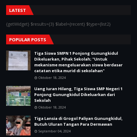
LATEST
{getWidget} $results={3} $label={recent} $type={list2}
POPULAR POSTS
Tiga Siswa SMPN 1 Ponjong Gunungkidul
Dikeluarkan, Pihak Sekolah; "Untuk
mekanisme mengeluarakan siswa berdasar
catatan etika murid di sekolahan"
Oktober 18, 2024
Uang Iuran Hilang, Tiga Siswa SMP Negeri 1
Ponjong Gunungkidul Dikeluarkan dari
Sekolah
Oktober 18, 2024
Tiga Lansia di Grogol Paliyan Gunungkidul,
Butuh Uluran Tangan Para Dermawan
September 04, 2024