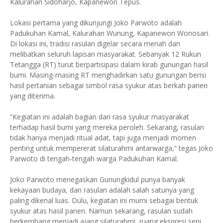
Kalurahan Sidoharjo, Kapanewon Tepus.
Lokasi pertama yang dikunjungi Joko Parwoto adalah
Padukuhan Kamal, Kalurahan Wunung, Kapanewon Wonosari.
Di lokasi ini, tradisi rasulan digelar secara meriah dan
melibatkan seluruh lapisan masyarakat. Sebanyak 12 Rukun
Tetangga (RT) turut berpartisipasi dalam kirab gunungan hasil
bumi. Masing-masing RT menghadirkan satu gunungan berisi
hasil pertanian sebagai simbol rasa syukur atas berkah panen
yang diterima.
“Kegiatan ini adalah bagian dari rasa syukur masyarakat
terhadap hasil bumi yang mereka peroleh. Sekarang, rasulan
tidak hanya menjadi ritual adat, tapi juga menjadi momen
penting untuk mempererat silaturahmi antarwarga,” tegas Joko
Parwoto di tengah-tengah warga Padukuhan Kamal.
Joko Parwoto menegaskan Gunungkidul punya banyak
kekayaan budaya, dan rasulan adalah salah satunya yang
paling dikenal luas. Dulu, kegiatan ini murni sebagai bentuk
syukur atas hasil panen. Namun sekarang, rasulan sudah
berkembang menjadi ajang silaturahmi, ruang ekspresi seni