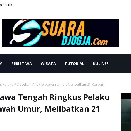
ode Etik
M
PERISTIWA
WISATA
TUTORIAL
KULINER
us Pelaku Pelecehan Anak Dibawah Umur, Melibatkan 21 Korban
Jawa Tengah Ringkus Pelaku
wah Umur, Melibatkan 21