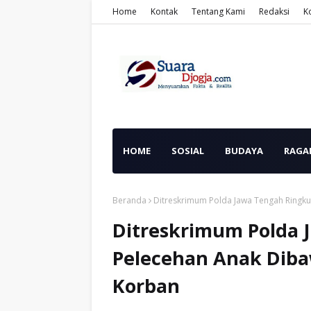
Home
Kontak
Tentang Kami
Redaksi
K
HOME
SOSIAL
BUDAYA
RAGA
Beranda
Ditreskrimum Polda Jawa Tengah Ringk
Ditreskrimum Polda 
Pelecehan Anak Diba
Korban