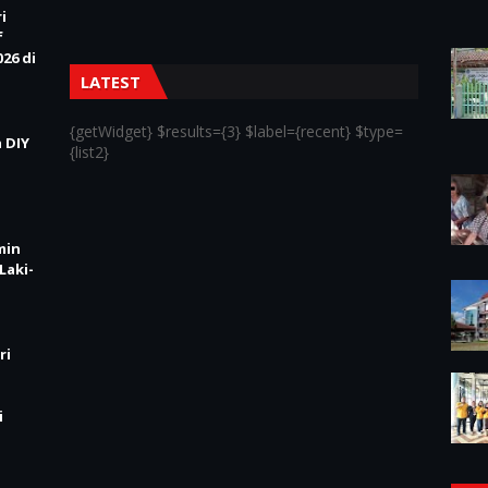
i
f
26 di
LATEST
{getWidget} $results={3} $label={recent} $type=
 DIY
{list2}
min
Laki-
ri
i