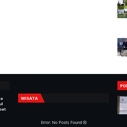
PO
WISATA
pa
ul
Obat
Error: No Posts Found