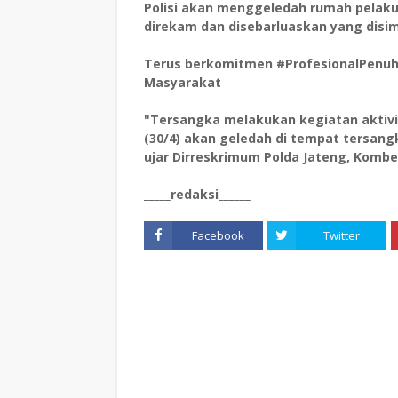
Polisi akan menggeledah rumah pelaku
direkam dan disebarluaskan yang dis
Terus berkomitmen #ProfesionalPenuh
Masyarakat
"Tersangka melakukan kegiatan aktivi
(30/4) akan geledah di tempat tersang
ujar Dirreskrimum Polda Jateng, Kombes Po
_____redaksi______
Facebook
Twitter