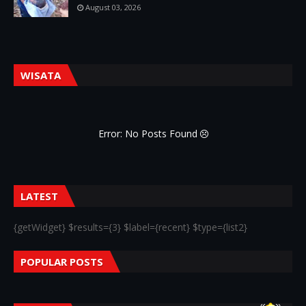
August 03, 2026
WISATA
Error: No Posts Found
LATEST
{getWidget} $results={3} $label={recent} $type={list2}
POPULAR POSTS