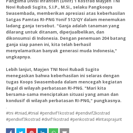
Panglima Divisi Infanteri (Divif) 1 Kostrad Mayjen TNI
Novi Rubadi Sugito, S.I.P., M.Si., selaku Pangkoops
Swasembada, memberikan apresiasi atas keberhasilan
Satgas Pamtas RI-PNG Yonif 512/QY dalam menemukan
ladang ganja tersebut. "Ganja adalah tanaman yang
dilarang untuk ditanam, diperjualbelikan, dan
dikonsumsi di Indonesia. Dengan penemuan 204 batang
ganja siap panen ini, kita telah berhasil
menyelamatkan banyak generasi muda Indonesia,"
ungkapnya.
Lebih lanjut, Mayjen TNI Novi Rubadi Sugito
menegaskan bahwa keberhasilan ini selaras dengan
tugas Koops Swasembada dalam mencegah kegiatan
ilegal di wilayah perbatasan RI-PNG. "Mari kita
bersama-sama menciptakan situasi yang aman dan
kondusif di wilayah perbatasan RI-PNG," pungkasnya.
.
#tni #tniad,#tnial #pendivif1kostrad #pendivif2kostrad
#pendivif3kostrad #divif1kostrad #penkostrad #lintasprajurit