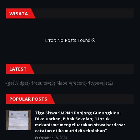
WISATA
Error: No Posts Found
LATEST
{getWidget} $results={3} $label={recent} $type={list2}
POPULAR POSTS
Tiga Siswa SMPN 1 Ponjong Gunungkidul
Dikeluarkan, Pihak Sekolah; "Untuk
mekanisme mengeluarakan siswa berdasar
catatan etika murid di sekolahan"
Oktober 18, 2024