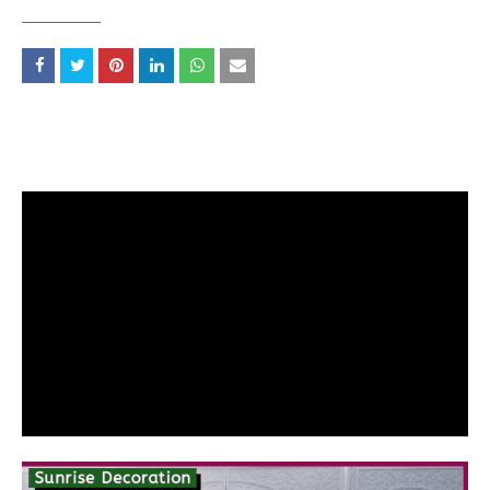
____________