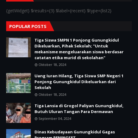
{getWidget} $results={3} $label={recent} $type={list2}
POPULAR POSTS
Tiga Siswa SMPN 1 Ponjong Gunungkidul
Dikeluarkan, Pihak Sekolah; "Untuk
mekanisme mengeluarakan siswa berdasar
catatan etika murid di sekolahan"
Oktober 18, 2024
Uang Iuran Hilang, Tiga Siswa SMP Negeri 1
Ponjong Gunungkidul Dikeluarkan dari
Sekolah
Oktober 18, 2024
Tiga Lansia di Grogol Paliyan Gunungkidul,
Butuh Uluran Tangan Para Dermawan
September 04, 2024
Dinas Kebudayaan Gunungkidul Gagas
Program PENINGSET