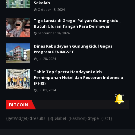
Sekolah
Oktober 18, 2024
Tiga Lansia di Grogol Paliyan Gunungkidul,
Butuh Uluran Tangan Para Dermawan
September 04, 2024
Dinas Kebudayaan Gunungkidul Gagas
Program PENINGSET
Juli 28, 2024
Table Top Specta Handayani oleh
Perhimpunan Hotel dan Restoran Indonesia
(PHRI)
Juli 01, 2024
BITCOIN
{getWidget} $results={3} $label={Fashion} $type={list1}