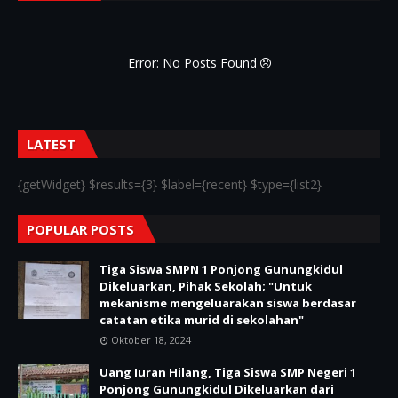
Error: No Posts Found
LATEST
{getWidget} $results={3} $label={recent} $type={list2}
POPULAR POSTS
Tiga Siswa SMPN 1 Ponjong Gunungkidul
Dikeluarkan, Pihak Sekolah; "Untuk
mekanisme mengeluarakan siswa berdasar
catatan etika murid di sekolahan"
Oktober 18, 2024
Uang Iuran Hilang, Tiga Siswa SMP Negeri 1
Ponjong Gunungkidul Dikeluarkan dari