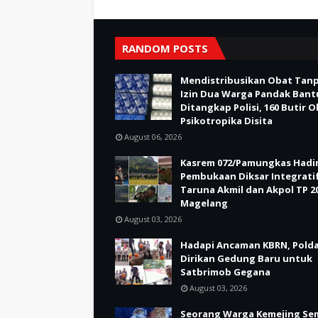
RANDOM POSTS
Mendistribusikan Obat Tan
Izin Dua Warga Pandak Bant
Ditangkap Polisi, 160 Butir 
Psikotropika Disita
August 06, 2026
Kasrem 072/Pamungkas Hadir
Pembukaan Diksar Integrati
Taruna Akmil dan Akpol TP 20
Magelang
August 03, 2026
Hadapi Ancaman KBRN, Polda
Dirikan Gedung Baru untuk
Satbrimob Gegana
August 03, 2026
Seorang Warga Kemejing Se