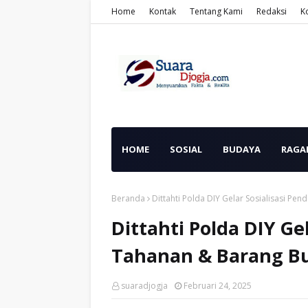
Home
Kontak
Tentang Kami
Redaksi
K
HOME
SOSIAL
BUDAYA
RAGA
Beranda
Dittahti Polda DIY Gelar Sosialisasi Pe
Dittahti Polda DIY Ge
Tahanan & Barang Bu
suaradjogja
Februari 24, 2025