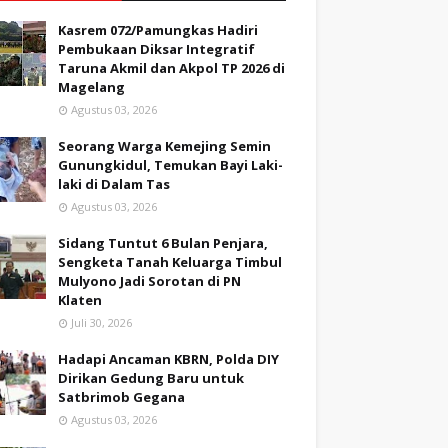
Kasrem 072/Pamungkas Hadiri
Pembukaan Diksar Integratif
Taruna Akmil dan Akpol TP 2026 di
Magelang
Agustus 03, 2026
Seorang Warga Kemejing Semin
Gunungkidul, Temukan Bayi Laki-
laki di Dalam Tas
Agustus 03, 2026
Sidang Tuntut 6 Bulan Penjara,
Sengketa Tanah Keluarga Timbul
Mulyono Jadi Sorotan di PN
Klaten
Juli 30, 2026
foto
Hadapi Ancaman KBRN, Polda DIY
Dirikan Gedung Baru untuk
Satbrimob Gegana
sasi Pendataan Tahanan dan Barang Bukti
Agustus 03, 2026
bruari 2025.