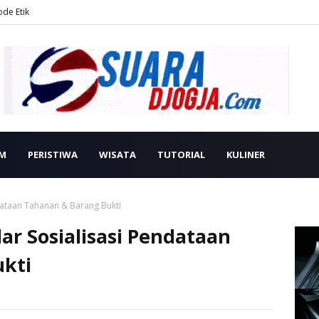
ode Etik
M
PERISTIWA
WISATA
TUTORIAL
KULINER
ndataan Tahanan & Barang Bukti
lar Sosialisasi Pendataan
kti