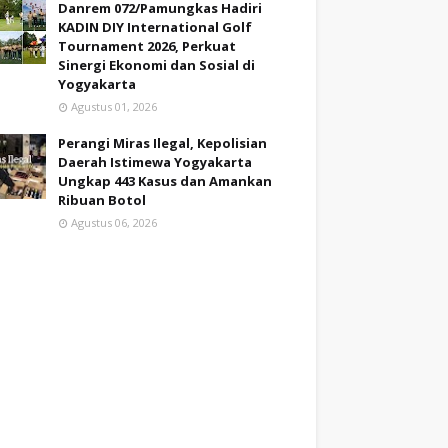
Danrem 072/Pamungkas Hadiri
KADIN DIY International Golf
kepada seluruh tamu undangan serta
Tournament 2026, Perkuat
Sinergi Ekonomi dan Sosial di
Yogyakarta
rol barang bukti.
Agustus 01, 2026
rasi dan pengelolaan serta pendataan barang
Perangi Miras Ilegal, Kepolisian
.
Daerah Istimewa Yogyakarta
Ungkap 443 Kasus dan Amankan
Ribuan Botol
ab Dittahti merupakan bagian penting dari
Agustus 06, 2026
kan serta tidak menjadikannya objek
i Jajaran, serta perwakilan dari BRI Kantor