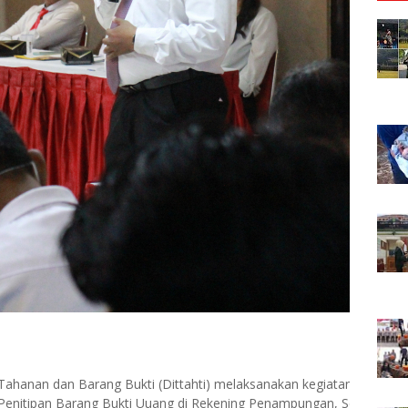
t Tahanan dan Barang Bukti (Dittahti) melaksanakan kegiatan Sosiali
 Penitipan Barang Bukti Uuang di Rekening Penampungan, Senin 24 Fe