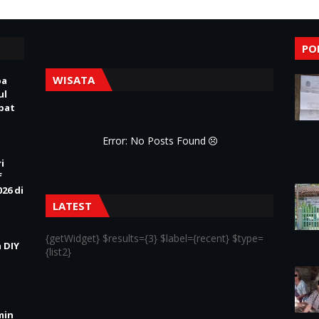
PO
WISATA
pa
ul
Obat
Error: No Posts Found
i
f
26 di
LATEST
{getWidget} $results={3} $label={recent} $type=
 DIY
{list2}
min