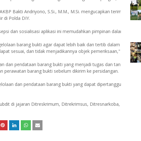
AKBP Bakti Andriyono, S.Si., M.M., M.Si. mengucapkan terima kasih 
r di Polda DIY.
si dan sosialisasi aplikasi ini memudahkan pimpinan dalam mengont
elolaan barang bukti agar dapat lebih baik dan tertib dalam administ
apat sesuai, dan tidak menjadikannya objek pemeriksaan," terangnya
laan dan pendataan barang bukti yang menjadi tugas dan tanggung jaw
 perawatan barang bukti sebelum dikirim ke persidangan.
ngelolaan dan pendataan barang bukti yang dapat dipertanggungjawab
bdit di jajaran Ditreskrimum, Ditrekrimsus, Ditresnarkoba, Kasat Taht