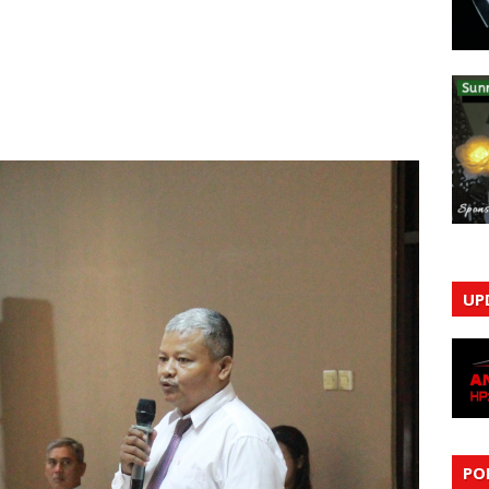
UP
PO