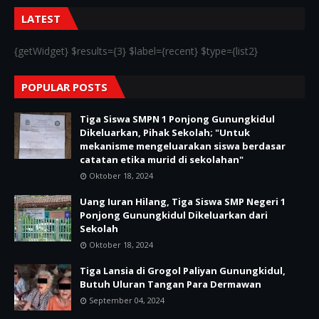
LATEST
{getWidget} $results={3} $label={recent} $type={list2}
POPULAR POSTS
Tiga Siswa SMPN 1 Ponjong Gunungkidul
Dikeluarkan, Pihak Sekolah; "Untuk
mekanisme mengeluarakan siswa berdasar
catatan etika murid di sekolahan"
Oktober 18, 2024
Uang Iuran Hilang, Tiga Siswa SMP Negeri 1
Ponjong Gunungkidul Dikeluarkan dari
Sekolah
Oktober 18, 2024
Tiga Lansia di Grogol Paliyan Gunungkidul,
Butuh Uluran Tangan Para Dermawan
September 04, 2024