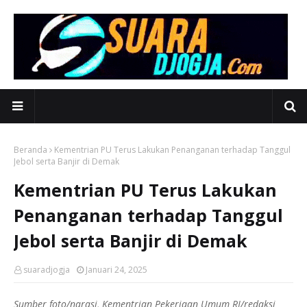
Beranda
Kementrian PU Terus Lakukan Penanganan terhadap Tanggul
Jebol serta Banjir di Demak
Kementrian PU Terus Lakukan
Penanganan terhadap Tanggul
Jebol serta Banjir di Demak
suaradjogja
Januari 24, 2025
Sumber foto/narasi, Kementrian Pekerjaan Umum RI/redaksi