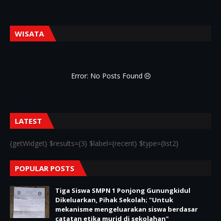
WISATA
Error: No Posts Found
LATEST
{getWidget} $results={3} $label={recent} $type={list2}
POPULAR POSTS
Tiga Siswa SMPN 1 Ponjong Gunungkidul
Dikeluarkan, Pihak Sekolah; "Untuk
mekanisme mengeluarakan siswa berdasar
catatan etika murid di sekolahan"