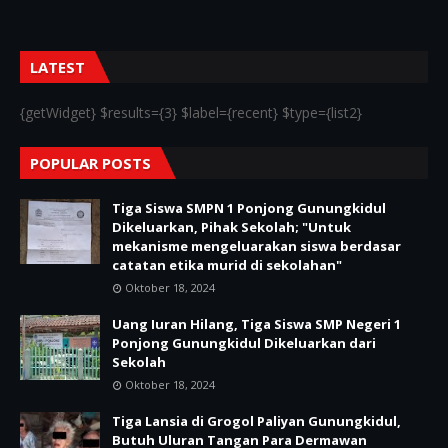
LATEST
{getWidget} $results={3} $label={recent} $type={list2}
POPULAR POSTS
Tiga Siswa SMPN 1 Ponjong Gunungkidul
Dikeluarkan, Pihak Sekolah; "Untuk
mekanisme mengeluarakan siswa berdasar
catatan etika murid di sekolahan"
Oktober 18, 2024
Uang Iuran Hilang, Tiga Siswa SMP Negeri 1
Ponjong Gunungkidul Dikeluarkan dari
Sekolah
Oktober 18, 2024
Tiga Lansia di Grogol Paliyan Gunungkidul,
Butuh Uluran Tangan Para Dermawan