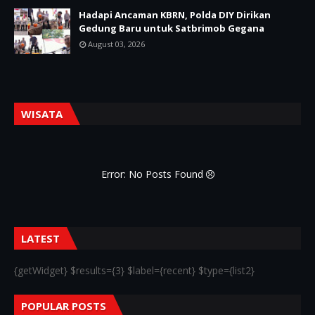
Hadapi Ancaman KBRN, Polda DIY Dirikan
Gedung Baru untuk Satbrimob Gegana
August 03, 2026
WISATA
Error: No Posts Found
LATEST
{getWidget} $results={3} $label={recent} $type={list2}
POPULAR POSTS