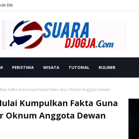
ode Etik
M
PERISTIWA
WISATA
TUTORIAL
KULINER
kan Fakta Guna Usut Kasus Video Syur Oknum Anggota Dewan
ulai Kumpulkan Fakta Guna
yur Oknum Anggota Dewan