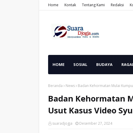
Home
Kontak
Tentang Kami
Redaksi
K
HOME
SOSIAL
BUDAYA
RAGA
Beranda
News
Badan Kehormatan Mulai Kumpul
Badan Kehormatan M
Usut Kasus Video S
suaradjogja
Desember 27, 2024