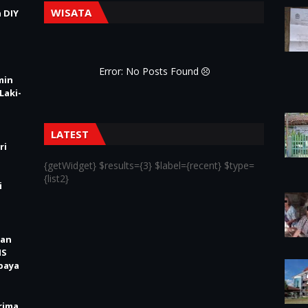
WISATA
 DIY
Error: No Posts Found
min
Laki-
LATEST
ri
{getWidget} $results={3} $label={recent} $type=
{list2}
i
kan
IS
baya
rima