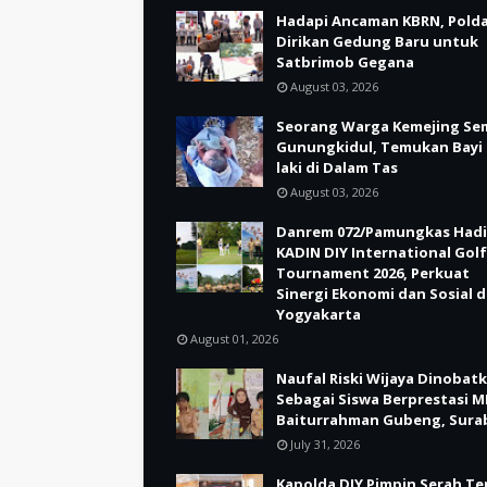
Hadapi Ancaman KBRN, Polda
Dirikan Gedung Baru untuk
Satbrimob Gegana
August 03, 2026
Seorang Warga Kemejing Se
Gunungkidul, Temukan Bayi 
laki di Dalam Tas
August 03, 2026
Danrem 072/Pamungkas Hadi
KADIN DIY International Golf
Tournament 2026, Perkuat
Sinergi Ekonomi dan Sosial d
Yogyakarta
August 01, 2026
Naufal Riski Wijaya Dinobat
Sebagai Siswa Berprestasi M
Baiturrahman Gubeng, Sura
July 31, 2026
Kapolda DIY Pimpin Serah Te