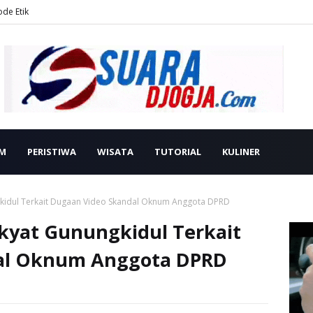
ode Etik
M
PERISTIWA
WISATA
TUTORIAL
KULINER
gkidul Terkait Dugaan Video Skandal Oknum Anggota DPRD
akyat Gunungkidul Terkait
al Oknum Anggota DPRD