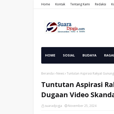
Home
Kontak
Tentang Kami
Redaksi
K
HOME
SOSIAL
BUDAYA
RAGA
Beranda
News
Tuntutan Aspirasi Rakyat Gunun
Tuntutan Aspirasi R
Dugaan Video Skand
suaradjogja
November 25, 2024