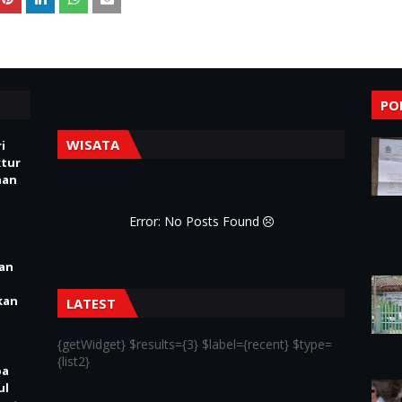
PO
WISATA
i
ktur
nan
Error: No Posts Found
ian
kan
LATEST
{getWidget} $results={3} $label={recent} $type=
{list2}
pa
ul