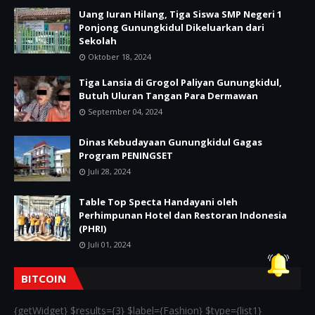
Uang Iuran Hilang, Tiga Siswa SMP Negeri 1
Ponjong Gunungkidul Dikeluarkan dari
Sekolah
Oktober 18, 2024
Tiga Lansia di Grogol Paliyan Gunungkidul,
Butuh Uluran Tangan Para Dermawan
September 04, 2024
Dinas Kebudayaan Gunungkidul Gagas
Program PENINGSET
Juli 28, 2024
Table Top Specta Handayani oleh
Perhimpunan Hotel dan Restoran Indonesia
(PHRI)
Juli 01, 2024
BITCOIN
{getWidget} $results={3} $label={Fashion} $type={list1}