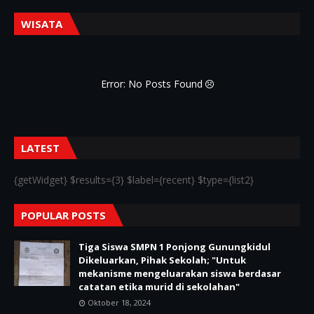
WISATA
Error: No Posts Found
LATEST
{getWidget} $results={3} $label={recent} $type={list2}
POPULAR POSTS
Tiga Siswa SMPN 1 Ponjong Gunungkidul
Dikeluarkan, Pihak Sekolah; "Untuk
mekanisme mengeluarakan siswa berdasar
catatan etika murid di sekolahan"
Oktober 18, 2024