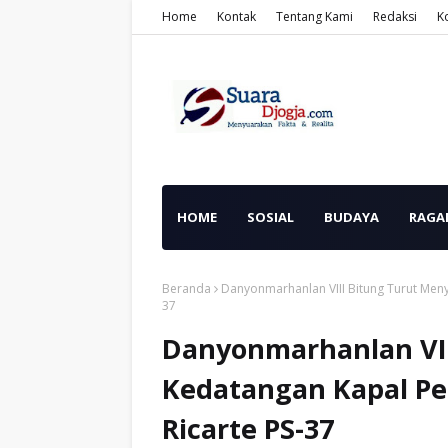
Home
Kontak
Tentang Kami
Redaksi
K
HOME
SOSIAL
BUDAYA
RAGA
Beranda
Danyonmarhanlan VIII Bitung Turut Meny
37
Danyonmarhanlan VI
Kedatangan Kapal Pe
Ricarte PS-37