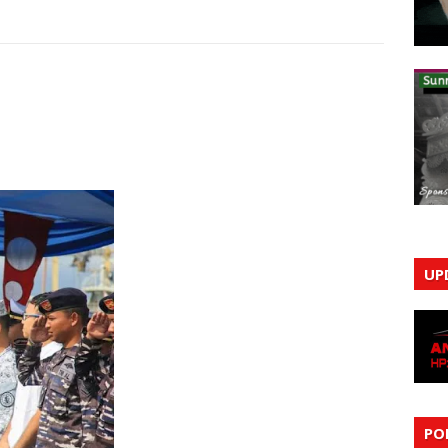
UP
PO