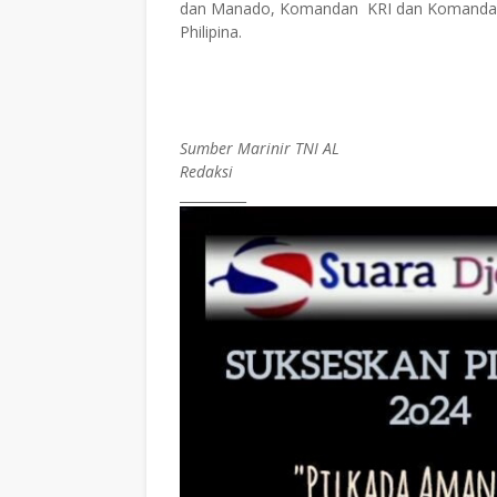
dan Manado, Komandan KRI dan Komandan KA
Philipina.
Sumber Marinir TNI AL
Redaksi
__________