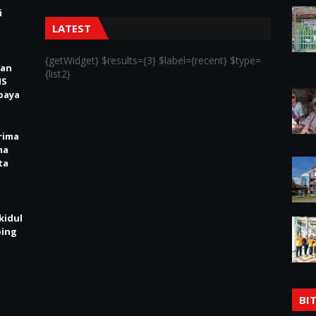
i
LATEST
{getWidget} $results={3} $label={recent} $type=
kan
{list2}
IS
baya
rima
ma
ta
kidul
ping
BI