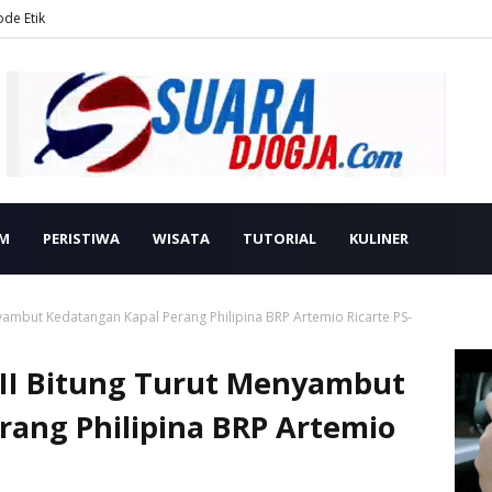
ode Etik
M
PERISTIWA
WISATA
TUTORIAL
KULINER
ambut Kedatangan Kapal Perang Philipina BRP Artemio Ricarte PS-
II Bitung Turut Menyambut
rang Philipina BRP Artemio