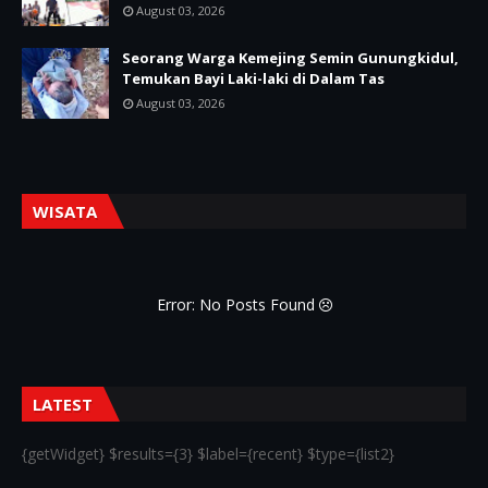
August 03, 2026
Seorang Warga Kemejing Semin Gunungkidul,
Temukan Bayi Laki-laki di Dalam Tas
August 03, 2026
WISATA
Error: No Posts Found
LATEST
{getWidget} $results={3} $label={recent} $type={list2}