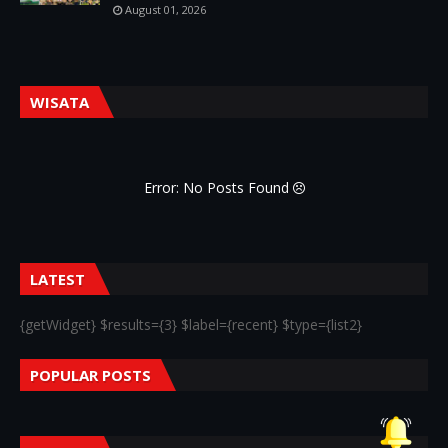
August 01, 2026
WISATA
Error: No Posts Found
LATEST
{getWidget} $results={3} $label={recent} $type={list2}
POPULAR POSTS