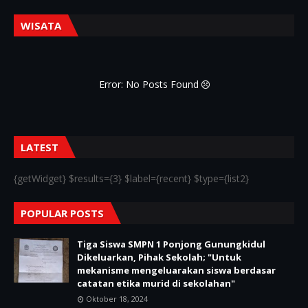
WISATA
Error: No Posts Found
LATEST
{getWidget} $results={3} $label={recent} $type={list2}
POPULAR POSTS
Tiga Siswa SMPN 1 Ponjong Gunungkidul
Dikeluarkan, Pihak Sekolah; "Untuk
mekanisme mengeluarakan siswa berdasar
catatan etika murid di sekolahan"
Oktober 18, 2024