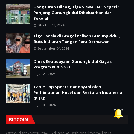
Uang Iuran Hilang, Tiga Siswa SMP Negeri 1
Ponjong Gunungkidul Dikeluarkan dari
Sekolah
Oktober 18, 2024
Tiga Lansia di Grogol Paliyan Gunungkidul,
Butuh Uluran Tangan Para Dermawan
September 04, 2024
Dinas Kebudayaan Gunungkidul Gagas
Program PENINGSET
Juli 28, 2024
Table Top Specta Handayani oleh
Perhimpunan Hotel dan Restoran Indonesia
(PHRI)
Juli 01, 2024
BITCOIN
{getWidget} $results={3} $label={Fashion} $type={list1}