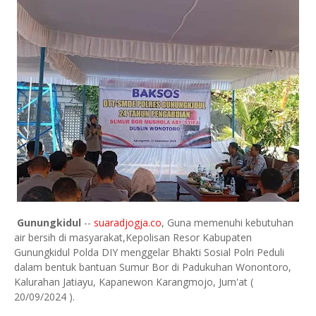
Gunungkidul
--
suaradjogja.co
, Guna memenuhi kebutuhan
air bersih di masyarakat,Kepolisan Resor Kabupaten
Gunungkidul Polda DIY menggelar Bhakti Sosial Polri Peduli
dalam bentuk bantuan Sumur Bor di Padukuhan Wonontoro,
Kalurahan Jatiayu, Kapanewon Karangmojo, Jum'at (
20/09/2024 ).