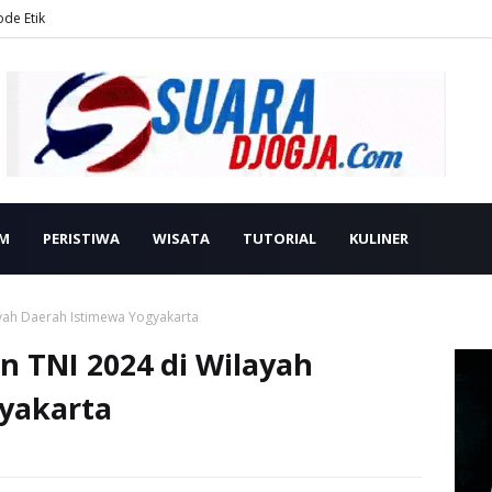
ode Etik
M
PERISTIWA
WISATA
TUTORIAL
KULINER
ayah Daerah Istimewa Yogyakarta
n TNI 2024 di Wilayah
yakarta