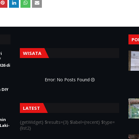
PO
WISATA
i
f
26 di
Error: No Posts Found
 DIY
LATEST
min
{getWidget} $results={3} $label={recent} $type=
Laki-
{list2}