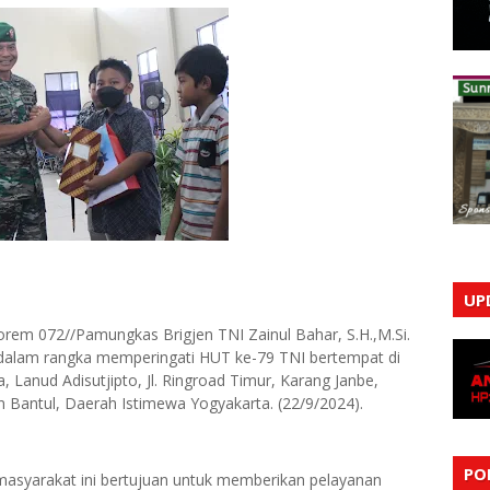
UP
rem 072//Pamungkas Brigjen TNI Zainul Bahar, S.H.,M.Si.
n dalam rangka memperingati HUT ke-79 TNI bertempat di
a, Lanud Adisutjipto, Jl. Ringroad Timur, Karang Janbe,
Bantul, Daerah Istimewa Yogyakarta. (22/9/2024).
PO
 masyarakat ini bertujuan untuk memberikan pelayanan