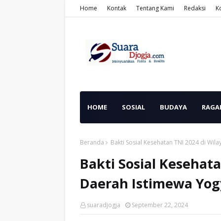
Home
Kontak
Tentang Kami
Redaksi
K
HOME
SOSIAL
BUDAYA
RAGA
Beranda
Bakti Sosial Kesehatan TNI 2024 di Wil
Bakti Sosial Kesehata
Daerah Istimewa Yog
suaradjogja
September 22, 2024