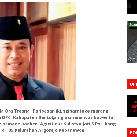
UP
a Ora Tresna_.Paribasan iki,ngibaratake marang
aka DPC Kabupatèn Bantul,sing asmane wus kawentar
asmane kadher _Agustinus Sulistyo Jati,S Psi_ kang
 RT 05,Kalurahan Argorejo,Kapanewon
PO