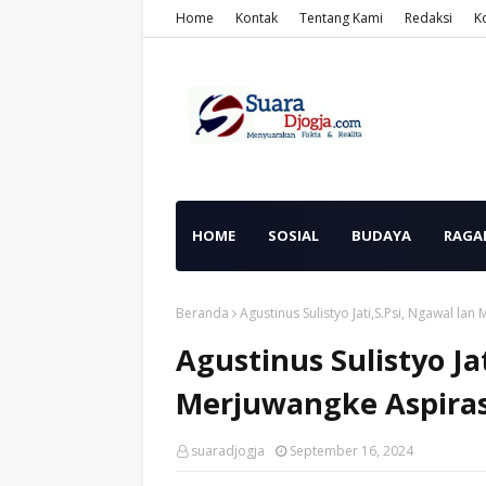
Home
Kontak
Tentang Kami
Redaksi
K
HOME
SOSIAL
BUDAYA
RAGA
Beranda
Agustinus Sulistyo Jati,S.Psi, Ngawal la
Agustinus Sulistyo Ja
Merjuwangke Aspiras
suaradjogja
September 16, 2024