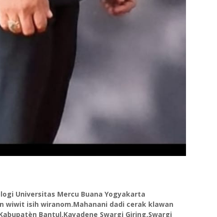
logi Universitas Mercu Buana Yogyakarta
n wiwit isih wiranom.Mahanani dadi cerak klawan
abupatèn Bantul.Kayadene Swargi Giring,Swargi