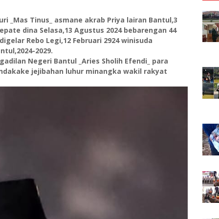
turi _Mas Tinus_ asmane akrab Priya lairan Bantul,3
epate dina Selasa,13 Agustus 2024 bebarengan 44
digelar Rebo Legi,12 Februari 2924 winisuda
tul,2024-2029.
adilan Negeri Bantul _Aries Sholih Efendi_ para
dakake jejibahan luhur minangka wakil rakyat