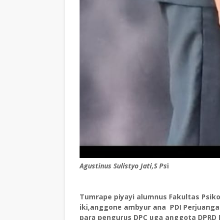
Agustinus Sulistyo Jati,S Ps
i
Tumrape piyayi alumnus Fakultas Psiko
iki,anggone ambyur ana PDI Perjuanga
para pengurus DPC uga anggota DPRD K