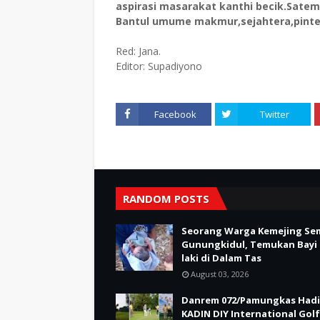
aspirasi masarakat kanthi becik.Sate
Bantul umume makmur,sejahtera,pinte
Red: Jana.
Editor: Supadiyono
Facebook
Twitter
RANDOM POSTS
Seorang Warga Kemejing Se
Gunungkidul, Temukan Bayi 
laki di Dalam Tas
August 03, 2026
Danrem 072/Pamungkas Hadi
KADIN DIY International Golf