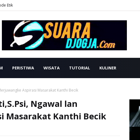
ode Etik
M
PERISTIWA
WISATA
TUTORIAL
KULINER
n Merjuwangke Aspirasi Masarakat Kanthi Becik
ti,S.Psi, Ngawal lan
i Masarakat Kanthi Becik