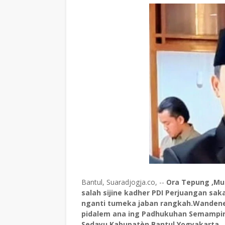
Bantul, Suaradjogja.co, --
Ora Tepung ,Mul
salah sijine kadher PDI Perjuangan s
nganti tumeka jaban rangkah.Wandene 
pidalem ana ing Padhukuhan Semampir
Sedayu,Kabupatèn Bantul,Yogyakarta.