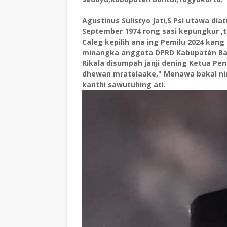
Agustinus Sulistyo Jati,S Psi utawa dia
September 1974 rong sasi kepungkur ,t
Caleg kepilih ana ing Pemilu 2024 kang 
minangka anggota DPRD Kabupatèn Ban
Rikala disumpah janji dening Ketua Peng
dhewan mratelaake," Menawa bakal nin
kanthi sawutuhing ati.