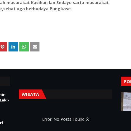
mah masarakat Kasihan lan Sedayu sarta masarakat
r,sehat uga berbudaya.Pungkase.
PO
WISATA
min
Laki-
Error: No Posts Found
ri