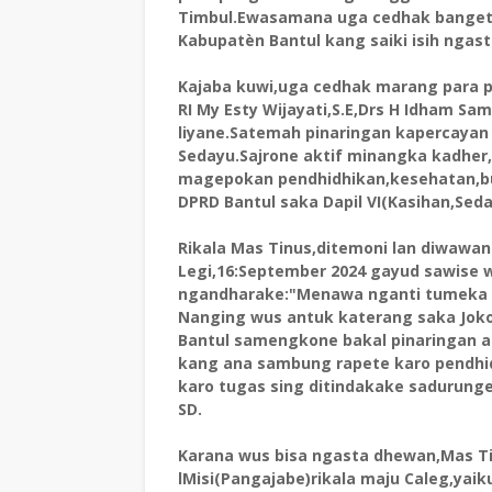
Timbul.Ewasamana uga cedhak banget
Kabupatèn Bantul kang saiki isih ngas
Kajaba kuwi,uga cedhak marang para p
RI My Esty Wijayati,S.E,Drs H Idham Sa
liyane.Satemah pinaringan kapercaya
Sedayu.Sajrone aktif minangka kadher
magepokan pendhidhikan,kesehatan,bu
DPRD Bantul saka Dapil VI(Kasihan,Seda
Rikala Mas Tinus,ditemoni lan diwawan
Legi,16:September 2024 gayud sawise
ngandharake:"Menawa nganti tumeka s
Nanging wus antuk katerang saka Jok
Bantul samengkone bakal pinaringan am
kang ana sambung rapete karo pendh
karo tugas sing ditindakake sadurun
SD.
Karana wus bisa ngasta dhewan,Mas Ti
lMisi(Pangajabe)rikala maju Caleg,yai