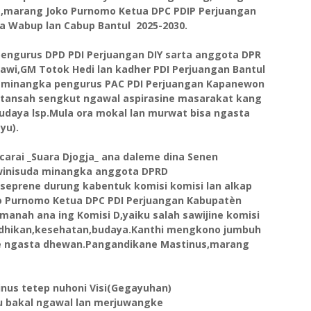
,marang Joko Purnomo Ketua DPC PDIP Perjuangan
ta Wabup lan Cabup Bantul 2025-2030.
engurus DPD PDI Perjuangan DIY sarta anggota DPR
mawi,GM Totok Hedi lan kadher PDI Perjuangan Bantul
n minangka pengurus PAC PDI Perjuangan Kapanewon
,tansah sengkut ngawal aspirasine masarakat kang
daya lsp.Mula ora mokal lan murwat bisa ngasta
yu).
carai _Suara Djogja_ ana daleme dina Senen
 winisuda minangka anggota DPRD
eprene durung kabentuk komisi komisi lan alkap
o Purnomo Ketua DPC PDI Perjuangan Kabupatèn
anah ana ing Komisi D,yaiku salah sawijine komisi
idhikan,kesehatan,budaya.Kanthi mengkono jumbuh
ge ngasta dhewan.Pangandikane Mastinus,marang
nus tetep nuhoni Visi(Gegayuhan)
ku bakal ngawal lan merjuwangke