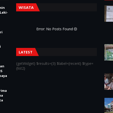
WISATA
min
Laki-
Error: No Posts Found
ri
i
LATEST
{getWidget} $results={3} $label={recent} $type=
kan
{list2}
IS
baya
rima
ma
ta