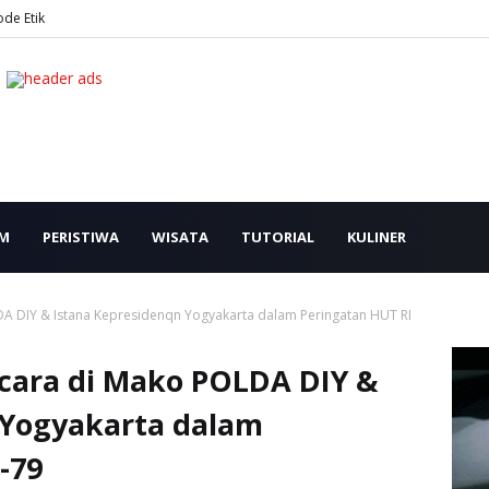
ode Etik
M
PERISTIWA
WISATA
TUTORIAL
KULINER
A DIY & Istana Kepresidenqn Yogyakarta dalam Peringatan HUT RI
cara di Mako POLDA DIY &
 Yogyakarta dalam
-79