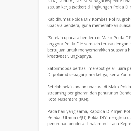
S.I.K., M.Hum., M.S.M. sebagai inspektur upa
satuan kerja (satker) di lingkungan Polda DIY
Kabidhumas Polda DIY Kombes Pol Nugroho A
upacara bendera, guna memeriahkan suasana
“Setelah upacara bendera di Mako Polda DI
anggota Polda DIY semakin terasa dengan di
bertujuan untuk menyemarakkan suasana h
kreativitas”, ungkapnya.
Satbrimobda berhasil merebut gelar juara pe
Ditpolairud sebagai juara ketiga, serta Yanm
Setelah pelaksanaan upacara di Mako Polda 
streaming pengibaran dan penurunan Bende
Kota Nusantara (IKN).
Pada hari yang sama, Kapolda DIY Irjen Pol
Pejabat Utama (PJU) Polda DIY mengikuti u
penurunan bendera di halaman Istana Kepr