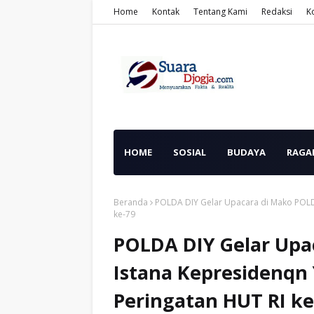
Home
Kontak
Tentang Kami
Redaksi
K
HOME
SOSIAL
BUDAYA
RAGA
Beranda
POLDA DIY Gelar Upacara di Mako POLD
ke-79
POLDA DIY Gelar Upa
Istana Kepresidenqn
Peringatan HUT RI ke