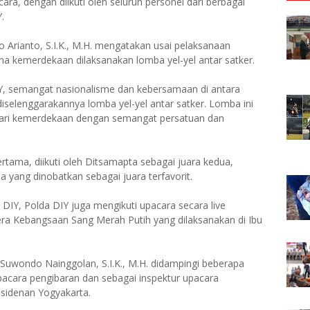
cara, dengan diikuti oleh seluruh personel dari berbagai
.
rianto, S.I.K., M.H. mengatakan usai pelaksanaan
 kemerdekaan dilaksanakan lomba yel-yel antar satker.
Y, semangat nasionalisme dan kebersamaan di antara
selenggarakannya lomba yel-yel antar satker. Lomba ini
ari kemerdekaan dengan semangat persatuan dan
rtama, diikuti oleh Ditsamapta sebagai juara kedua,
a yang dinobatkan sebagai juara terfavorit.
DIY, Polda DIY juga mengikuti upacara secara live
ra Kebangsaan Sang Merah Putih yang dilaksanakan di Ibu
 Suwondo Nainggolan, S.I.K., M.H. didampingi beberapa
pacara pengibaran dan sebagai inspektur upacara
esidenan Yogyakarta.