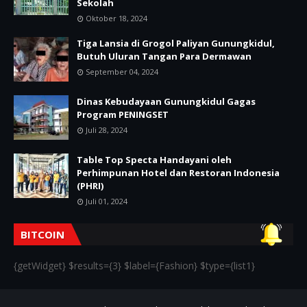
Sekolah
Oktober 18, 2024
Tiga Lansia di Grogol Paliyan Gunungkidul,
Butuh Uluran Tangan Para Dermawan
September 04, 2024
Dinas Kebudayaan Gunungkidul Gagas
Program PENINGSET
Juli 28, 2024
Table Top Specta Handayani oleh
Perhimpunan Hotel dan Restoran Indonesia
(PHRI)
Juli 01, 2024
BITCOIN
{getWidget} $results={3} $label={Fashion} $type={list1}