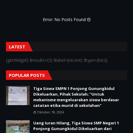
Error: No Posts Found
LATEST
{getWidget} $results={3} $label={recent} $type={list2}
POPULAR POSTS
Tiga Siswa SMPN 1 Ponjong Gunungkidul
Dikeluarkan, Pihak Sekolah; "Untuk
mekanisme mengeluarakan siswa berdasar
catatan etika murid di sekolahan"
Oktober 18, 2024
Uang Iuran Hilang, Tiga Siswa SMP Negeri 1
Ponjong Gunungkidul Dikeluarkan dari