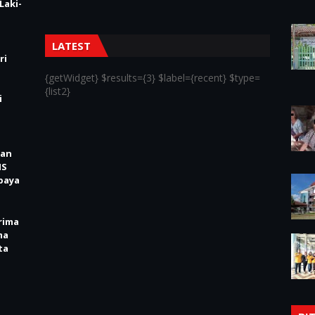
Laki-
LATEST
ri
{getWidget} $results={3} $label={recent} $type=
{list2}
i
kan
IS
baya
rima
ma
ta