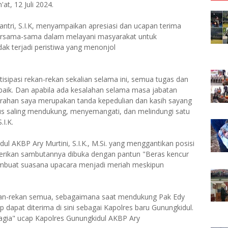
at, 12 Juli 2024.
ri, S.I.K, menyampaikan apresiasi dan ucapan terima
 bersama-sama dalam melayani masyarakat untuk
k terjadi peristiwa yang menonjol
sipasi rekan-rekan sekalian selama ini, semua tugas dan
baik. Dan apabila ada kesalahan selama masa jabatan
ahan saya merupakan tanda kepedulian dan kasih sayang
erus saling mendukung, menyemangati, dan melindungi satu
I.K.
l AKBP Ary Murtini, S.I.K., M.Si. yang menggantikan posisi
rikan sambutannya dibuka dengan pantun "Beras kencur
membuat suasana upacara menjadi meriah meskipun
an-rekan semua, sebagaimana saat mendukung Pak Edy
 dapat diterima di sini sebagai Kapolres baru Gunungkidul.
gia" ucap Kapolres Gunungkidul AKBP Ary