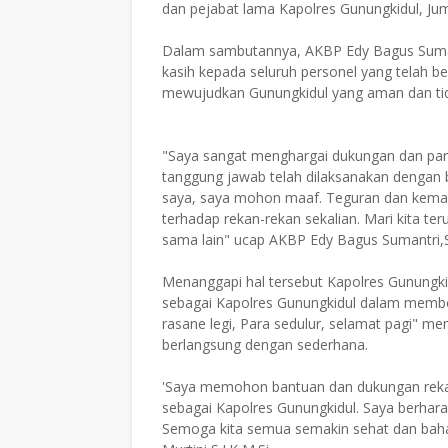
dan pejabat lama Kapolres Gunungkidul, Jum'
Dalam sambutannya, AKBP Edy Bagus Sumant
kasih kepada seluruh personel yang telah
mewujudkan Gunungkidul yang aman dan tida
"Saya sangat menghargai dukungan dan parti
tanggung jawab telah dilaksanakan dengan 
saya, saya mohon maaf. Teguran dan kemar
terhadap rekan-rekan sekalian. Mari kita t
sama lain" ucap AKBP Edy Bagus Sumantri,S.
Menanggapi hal tersebut Kapolres Gunungkidu
sebagai Kapolres Gunungkidul dalam membe
rasane legi, Para sedulur, selamat pagi" 
berlangsung dengan sederhana.
'Saya memohon bantuan dan dukungan rek
sebagai Kapolres Gunungkidul. Saya berharap
Semoga kita semua semakin sehat dan baha