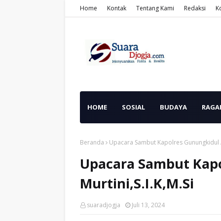
Home
Kontak
Tentang Kami
Redaksi
K
HOME
SOSIAL
BUDAYA
RAGA
Beranda
Upacara Sambut Kapolres Gunungkidul AK
Upacara Sambut Kapo
Murtini,S.I.K,M.Si
suaradjogja
Juli 13, 2024