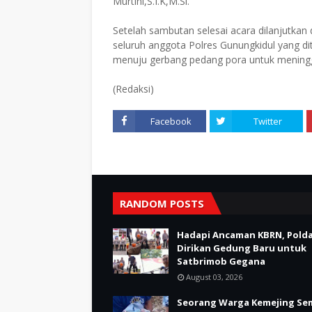
Murtini,S.I.K,M.Si.
Setelah sambutan selesai acara dilanjutka
seluruh anggota Polres Gunungkidul yang di
menuju gerbang pedang pora untuk meningg
(Redaksi)
Facebook
Twitter
RANDOM POSTS
Hadapi Ancaman KBRN, Polda
Dirikan Gedung Baru untuk
Satbrimob Gegana
August 03, 2026
Seorang Warga Kemejing Se