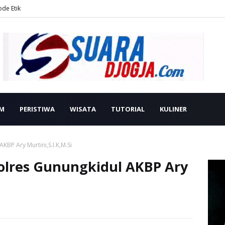
ode Etik
M
PERISTIWA
WISATA
TUTORIAL
KULINER
BP Ary Murtini,S.I.K,M.Si
lres Gunungkidul AKBP Ary