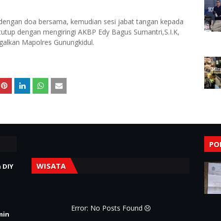
n dengan doa bersama, kemudian sesi jabat tangan kepada
tutup dengan mengiringi AKBP Edy Bagus Sumantri,S.I.K,
alkan Mapolres Gunungkidul.
PO
WISATA
 DIY
Error: No Posts Found
min