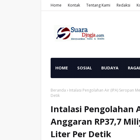
Home
Kontak
Tentang Kami
Redaksi
K
HOME
SOSIAL
BUDAYA
RAGA
Beranda
Intalasi Pengolahan Air (IPA) Seropan M
Detik
Intalasi Pengolahan 
Anggaran RP37,7 Mili
Liter Per Detik