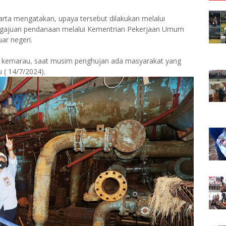
arta mengatakan, upaya tersebut dilakukan melalui
engajuan pendanaan melalui Kementrian Pekerjaan Umum
ar negeri.
at kemarau, saat musim penghujan ada masyarakat yang
 ( 14/7/2024).