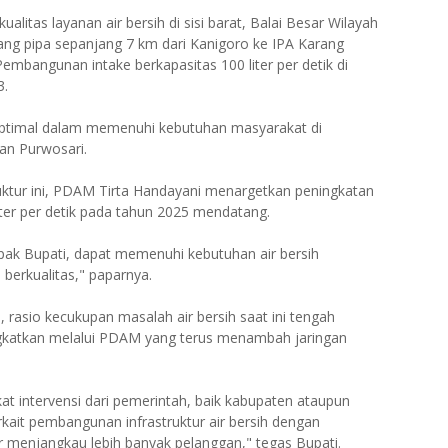
ualitas layanan air bersih di sisi barat, Balai Besar Wilayah
g pipa sepanjang 7 km dari Kanigoro ke IPA Karang
angunan intake berkapasitas 100 liter per detik di
3.
 optimal dalam memenuhi kebutuhan masyarakat di
an Purwosari.
ktur ini, PDAM Tirta Handayani menargetkan peningkatan
iter per detik pada tahun 2025 mendatang.
ak Bupati, dapat memenuhi kebutuhan air bersih
berkualitas," paparnya.
rasio kecukupan masalah air bersih saat ini tengah
ingkatkan melalui PDAM yang terus menambah jaringan
at intervensi dari pemerintah, baik kabupaten ataupun
erkait pembangunan infrastruktur air bersih dengan
enjangkau lebih banyak pelanggan," tegas Bupati.