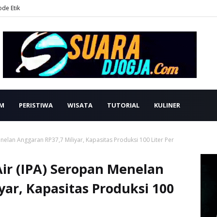
ode Etik
M
PERISTIWA
WISATA
TUTORIAL
KULINER
enelan Anggaran RP37,7 Miliyar, Kapasitas Produksi 100 Liter Per
Air (IPA) Seropan Menelan
yar, Kapasitas Produksi 100