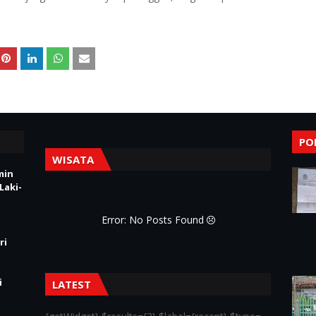
PO
WISATA
min
Laki-
Error: No Posts Found
ri
i
LATEST