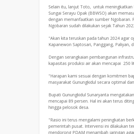
Selain itu, lanjut Toto, untuk meningkatkan k
Sungai Serayu Opak (BBWSO) akan memasan
dengan memanfaatkan sumber Ngobaran. Pemb
Ngobaran sudah dilakukan sejak Tahun 202
"Akan kita teruskan pada tahun 2024 agar
Kapanewon Saptosari, Panggang, Paliyan, d
Dengan serangkaian pembangunan infrastru
kapasitas produksi air akan mencapai 250 l
"Harapan kami sesuai dengan komitmen bap
masyarakat Gunungkidul secara optimal dan 
Bupati Gunungkidul Sunaryanta mengatakan, 
mencapai 89 persen. Hal ini akan terus dit
hingga pelosok desa.
"Rasio ini terus mengalami peningkatan berk
pemerintah pusat. Intervensi ini dilakukan t
mendorong PDAM menambah jaringan agar m