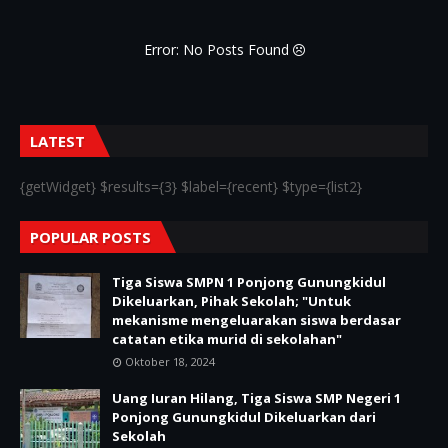
Error: No Posts Found
LATEST
{getWidget} $results={3} $label={recent} $type={list2}
POPULAR POSTS
Tiga Siswa SMPN 1 Ponjong Gunungkidul
Dikeluarkan, Pihak Sekolah; "Untuk
mekanisme mengeluarakan siswa berdasar
catatan etika murid di sekolahan"
Oktober 18, 2024
Uang Iuran Hilang, Tiga Siswa SMP Negeri 1
Ponjong Gunungkidul Dikeluarkan dari
Sekolah