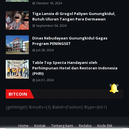
Oktober 18, 2024
Tiga Lansia di Grogol Paliyan Gunungkidul,
Butuh Uluran Tangan Para Dermawan
September 04, 2024
Dinas Kebudayaan Gunungkidul Gagas
Program PENINGSET
Juli 28, 2024
Table Top Specta Handayani oleh
Perhimpunan Hotel dan Restoran Indonesia
(PHRI)
Juli 01, 2024
BITCOIN
{getWidget} $results={3} $label={Fashion} $type={list1}
Home
Kontak
Tentang kami
Redaksi
Kode Etik